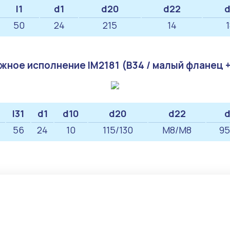
l1
d1
d20
d22
d
50
24
215
14
жное исполнение IM2181 (B34 / малый фланец +
l31
d1
d10
d20
d22
d
56
24
10
115/130
M8/М8
95