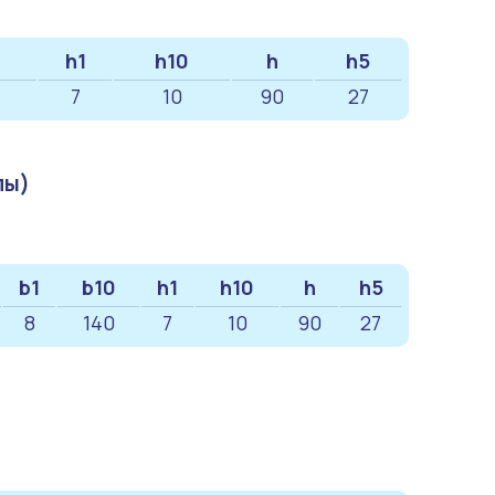
h1
h10
h
h5
7
10
90
27
пы)
b1
b10
h1
h10
h
h5
8
140
7
10
90
27