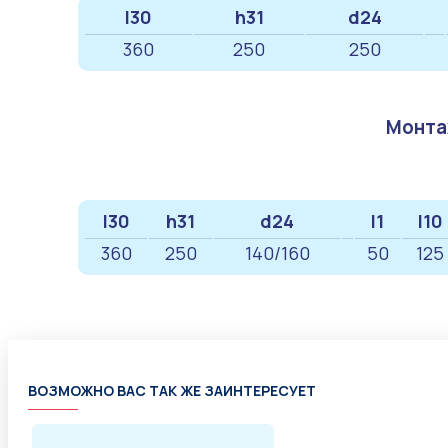
l30
h31
d24
360
250
250
Монта
l30
h31
d24
l1
l10
360
250
140/160
50
125
ВОЗМОЖНО ВАС ТАК ЖЕ ЗАИНТЕРЕСУЕТ