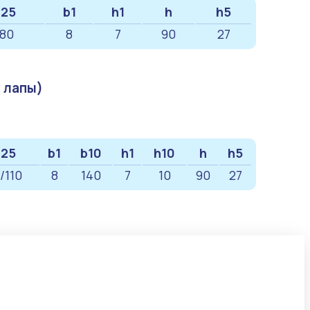
25
b1
h1
h
h5
180
8
7
90
27
 лапы)
25
b1
b10
h1
h10
h
h5
/110
8
140
7
10
90
27