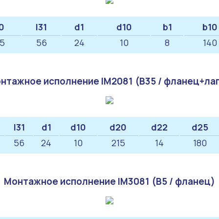
10
l31
d1
d10
b1
b10
25
56
24
10
8
140
нтажное исполнение IM2081 (B35 / фланец+ла
l31
d1
d10
d20
d22
d25
56
24
10
215
14
180
Монтажное исполнение IM3081 (B5 / фланец)