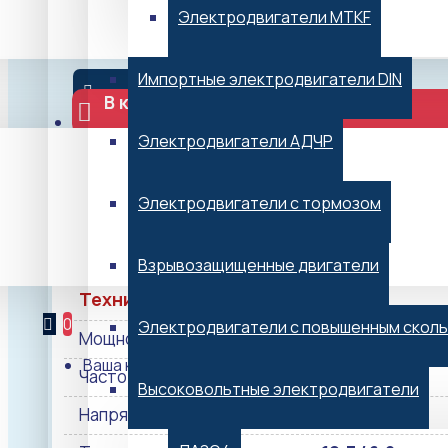
Электродвигатели MTKF
*Не является публичной офертой
В НАЛИЧИИ
Импортные электродвигатели DIN
В корзину
г. Воронеж
Электродвигатели АДЧР
Отправить заявку
Электродвигатели с тормозом
Взрывозащищенные двигатели
Технические характеристики
0
Электродвигатели с повышенным скол
Мощность, кВт
3.50
Ваша корзина пуста!
Частота вращения, об/мин
3000
Высоковольтные электродвигатели
Напряжение, В
220/380