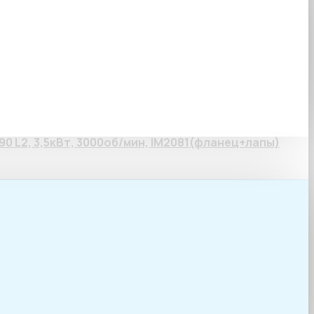
т, 3000об/мин,
0 L2, 3,5кВт, 3000об/мин, IM2081(фланец+лапы)