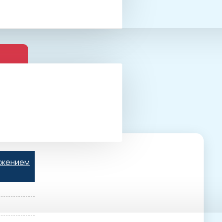
ьжением