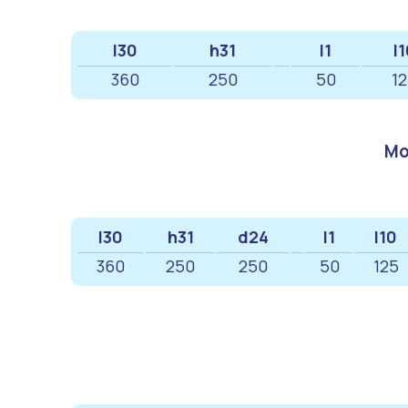
l30
h31
l1
l
360
250
50
1
Мо
l30
h31
d24
l1
l10
360
250
250
50
125