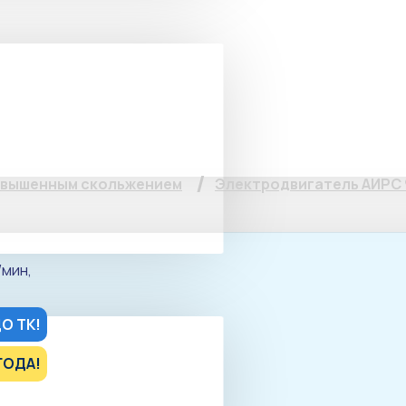
ль АИРС 90 L2, 3,5кВ
IM2081(фланец+лапы)
овышенным скольжением
Электродвигатель АИРС 9
О ТК!
ГОДА!