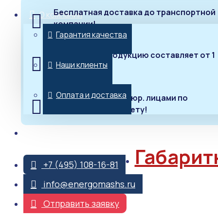
Бесплатная доставка до транспортной
О компании
компании!
Гарантия качества
Гарантия на продукцию составляет от 1
Наши клиенты
года до 3 лет!
Оплата и доставка
Работаем только с юр. лицами по
безналичному расчету!
Контакты
Габарит
+7 (495) 108-16-81
info@energomashs.ru
Отправить заявку