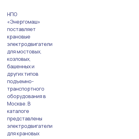
НПО
«Энергомаш»
поставляет
крановые
электродвигатели
для мостовых,
козловых,
башенных и
других типов
подъемно-
транспортного
оборудования в
Москве. В
каталоге
представлены
электродвигатели
для крановых