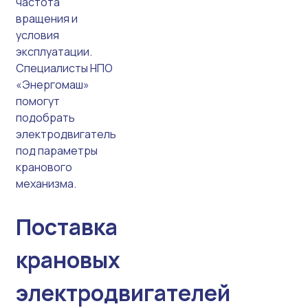
частота
вращения и
условия
эксплуатации.
Специалисты НПО
«Энергомаш»
помогут
подобрать
электродвигатель
под параметры
кранового
механизма.
Поставка
крановых
электродвигателей