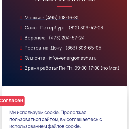
Москва - (495) 108-16-81
Санкт-Петербург - (812) 309-42-23
Воронеж - (473) 204-57-24
Ростов-на-Дону - (863) 303-65-05
Эл.почта - info@energomashs.ru
Время работы: Пн-Пт, 09:00-17:00 (по Мск)
Согласен
Мы используем cookie. Продолжая
пользоваться сайтом, вы соглашаетесь с
использованием файлов cookie.