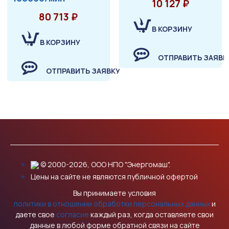
10 127 ₽
80 713 ₽
В КОРЗИНУ
В КОРЗИНУ
ОТПРАВИТЬ ЗАЯВК
ОТПРАВИТЬ ЗАЯВКУ
© 2000-2026, ООО НПО "Энергомаш".
Цены на сайте не являются публичной офертой
Вы принимаете условия
политики в отношении обработки персональных данных
и
даете свое
согласие
каждый раз, когда оставляете свои
данные в любой форме обратной связи на сайте