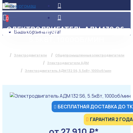
Menu
0
ЭЛЕКТРОДВИГАТЕЛЬ АДМ 132 S6,
Ваша корзина пуста!
5.5КВТ, 1000ОБ/МИН
Электродвигатели
Общепромышленные электродвигатели
Электродвигатели АДМ
Электродвигатель АДМ 132 S6, 5.5кВт, 1000об/мин
БЕСПЛАТНАЯ ДОСТАВКА ДО ТК
ГАРАНТИЯ 2 ГОДА
от 27 910 ₽*