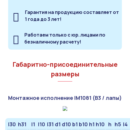
Гарантия на продукцию составляет от
1 года до 3 лет!
Работаем только с юр. лицами по
безналичному расчету!
Габаритно-присоединительные
размеры
Монтажное исполнение IM1081 (B3 / лапы)
l30
h31
l1
l10
l31
d1
d10
b1
b10
h1
h10
h
h5
l4