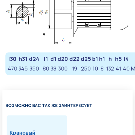
l30
h31
d24
l1
d1
d20
d22
d25
b1
h1
h
h5
l4
470
345
350
80
38
300
19
250
10
8
132
41
40
M
ВОЗМОЖНО ВАС ТАК ЖЕ ЗАИНТЕРЕСУЕТ
Крановый