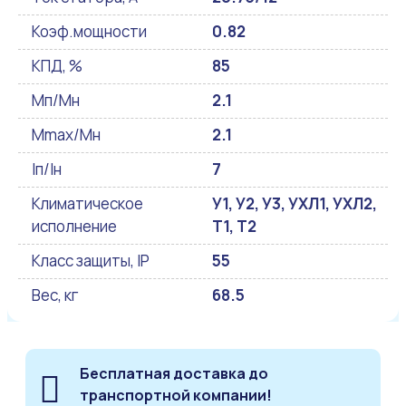
Коэф.мощности
0.82
КПД, %
85
Мп/Мн
2.1
Mmax/Mн
2.1
Iп/Iн
7
Климатическое
У1, У2, У3, УХЛ1, УХЛ2,
исполнение
Т1, Т2
Класс защиты, IP
55
Вес, кг
68.5
Бесплатная доставка до
транспортной компании!