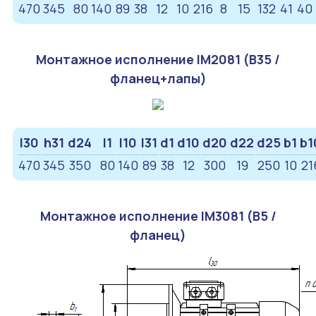
470
345
80
140
89
38
12
10
216
8
15
132
41
40
Монтажное исполнение IM2081 (B35 /
фланец+лапы)
l30
h31
d24
l1
l10
l31
d1
d10
d20
d22
d25
b1
b1
470
345
350
80
140
89
38
12
300
19
250
10
21
Монтажное исполнение IM3081 (B5 /
фланец)