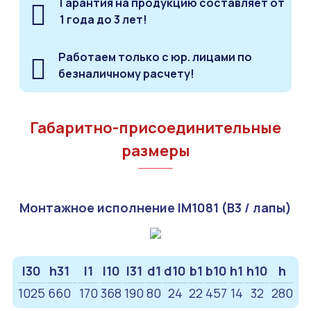
Гарантия на продукцию составляет от
1 года до 3 лет!
Работаем только с юр. лицами по
безналичному расчету!
Габаритно-присоединительные
размеры
Монтажное исполнение IM1081 (B3 / лапы)
l30
h31
l1
l10
l31
d1
d10
b1
b10
h1
h10
h
1025
660
170
368
190
80
24
22
457
14
32
280