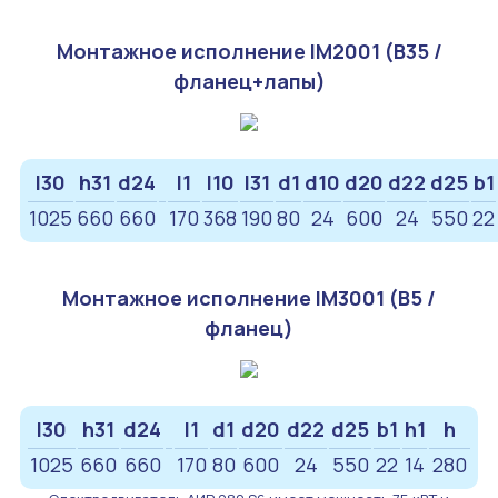
Монтажное исполнение IM2001 (B35 /
фланец+лапы)
l30
h31
d24
l1
l10
l31
d1
d10
d20
d22
d25
b1
1025
660
660
170
368
190
80
24
600
24
550
22
Монтажное исполнение IM3001 (B5 /
фланец)
l30
h31
d24
l1
d1
d20
d22
d25
b1
h1
h
1025
660
660
170
80
600
24
550
22
14
280