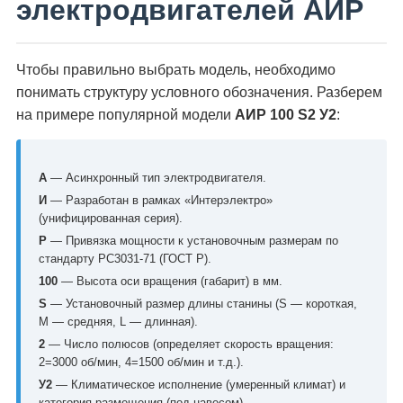
электродвигателей АИР
Чтобы правильно выбрать модель, необходимо
понимать структуру условного обозначения. Разберем
на примере популярной модели
АИР 100 S2 У2
:
А
— Асинхронный тип электродвигателя.
И
— Разработан в рамках «Интерэлектро»
(унифицированная серия).
Р
— Привязка мощности к установочным размерам по
стандарту РС3031-71 (ГОСТ Р).
100
— Высота оси вращения (габарит) в мм.
S
— Установочный размер длины станины (S — короткая,
M — средняя, L — длинная).
2
— Число полюсов (определяет скорость вращения:
2=3000 об/мин, 4=1500 об/мин и т.д.).
У2
— Климатическое исполнение (умеренный климат) и
категория размещения (под навесом).