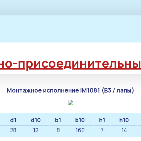
но-присоединительны
Монтажное исполнение IM1081 (B3 / лапы)
d1
d10
b1
b10
h1
h10
28
12
8
160
7
14