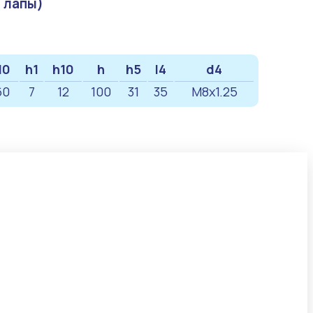
 лапы)
10
h1
h10
h
h5
l4
d4
60
7
12
100
31
35
M8x1.25