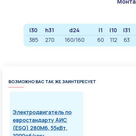
Монта
l30
h31
d24
l1
l10
l31
385
270
160/160
60
112
63
ВОЗМОЖНО ВАС ТАК ЖЕ ЗАИНТЕРЕСУЕТ
Электродвигатель по
евростандарту АИС
(ESQ) 280M6, 55кВт,
1000об/мин