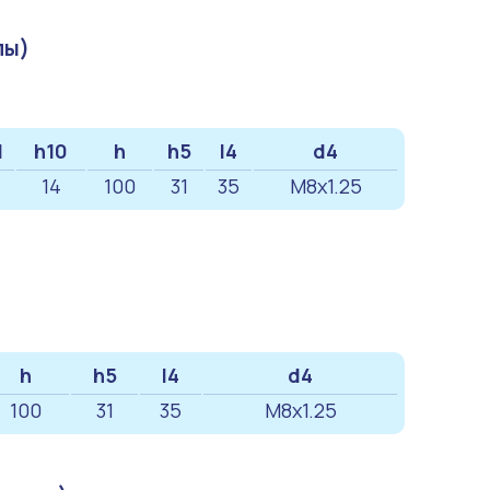
пы)
1
h10
h
h5
l4
d4
14
100
31
35
M8x1.25
h
h5
l4
d4
100
31
35
M8x1.25