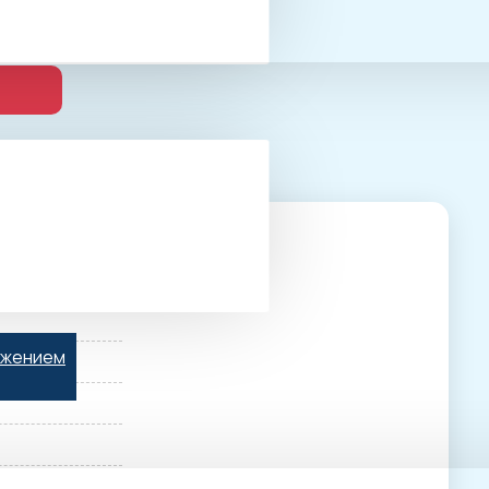
ьжением