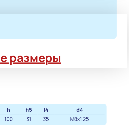
е размеры
h
h5
l4
d4
100
31
35
M8x1.25