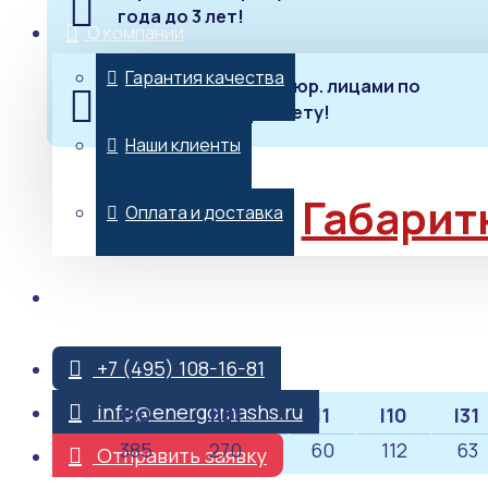
года до 3 лет!
О компании
Гарантия качества
Работаем только с юр. лицами по
безналичному расчету!
Наши клиенты
Габарит
Оплата и доставка
Контакты
+7 (495) 108-16-81
info@energomashs.ru
l30
h31
l1
l10
l31
385
270
60
112
63
Отправить заявку