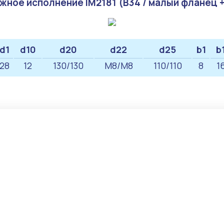
жное исполнение IM2181 (B34 / малый фланец +
d1
d10
d20
d22
d25
b1
b
28
12
130/130
M8/М8
110/110
8
1