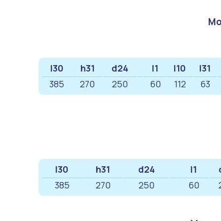
Мо
l30
h31
d24
l1
l10
l31
385
270
250
60
112
63
l30
h31
d24
l1
385
270
250
60