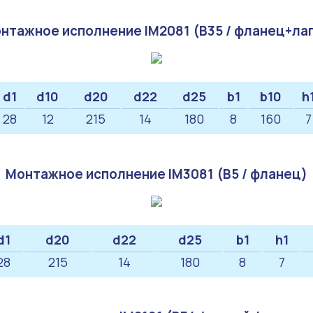
нтажное исполнение IM2081 (B35 / фланец+ла
d1
d10
d20
d22
d25
b1
b10
h
28
12
215
14
180
8
160
7
Монтажное исполнение IM3081 (B5 / фланец)
d1
d20
d22
d25
b1
h1
28
215
14
180
8
7