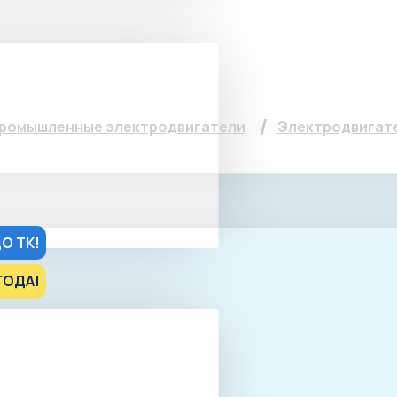
тель 5АИ 100 S4, 3кВт
ромышленные электродвигатели
Электродвигател
О ТК!
ГОДА!