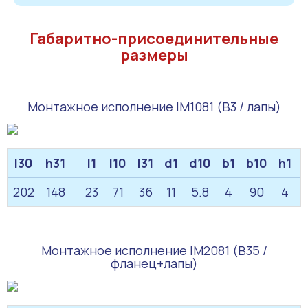
Габаритно-присоединительные
размеры
Монтажное исполнение IM1081 (B3 / лапы)
l30
h31
l1
l10
l31
d1
d10
b1
b10
h1
202
148
23
71
36
11
5.8
4
90
4
Монтажное исполнение IM2081 (B35 /
фланец+лапы)