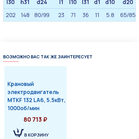
l30
h31
d24
l1
l10
l31
d1
d10
d20
202
148
80/99
23
71
36
11
5.8
65/85
ВОЗМОЖНО ВАС ТАК ЖЕ ЗАИНТЕРЕСУЕТ
Крановый
электродвигатель
MTKF 132 LA6, 5.5кВт,
1000об/мин
80 713 ₽
В КОРЗИНУ