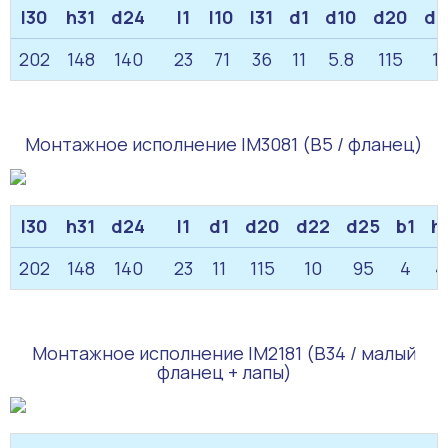
l30
h31
d24
l1
l10
l31
d1
d10
d20
d2
202
148
140
23
71
36
11
5.8
115
1
Монтажное исполнение IM3081 (B5 / фланец)
l30
h31
d24
l1
d1
d20
d22
d25
b1
h
202
148
140
23
11
115
10
95
4
4
Монтажное исполнение IM2181 (B34 / малый
фланец + лапы)