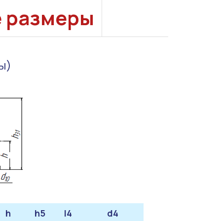
е размеры
ы)
h
h5
l4
d4