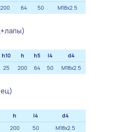
200
64
50
M18x2.5
ц+лапы)
h10
h
h5
l4
d4
25
200
64
50
M18x2.5
нец)
h
l4
d4
200
50
M18x2.5