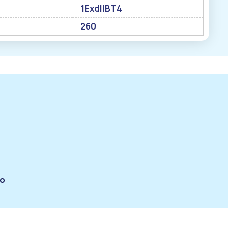
1ExdIIBT4
260
по