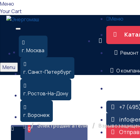
Меню
Your Cart
Меню
Ката
г. Москва
Ремонт
Menu
О компан
г. Санкт-Петербург
Контакты
Электродвигатель вз
г. Ростов-На-Дону
+7 (495
г. Воронеж
info@e
Электродвигатели
Взрывозащищен
0
Отправ