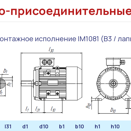
о-присоединительны
онтажное исполнение IM1081 (B3 / лап
l31
d1
d10
b1
b10
h1
h10