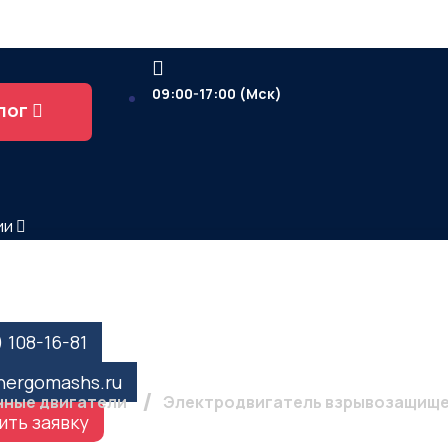
09:00-17:00 (Мск)
лог
ии
рывозащищенный ВА (А
1500об/мин
) 108-16-81
nergomashs.ru
ные двигатели
Электродвигатель взрывозащищенн
ить заявку