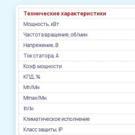
Технические характеристики
Мощность, кВт
Частота вращения, об/мин
Напряжение, В
Ток статора, А
Коэф.мощности
КПД, %
Мп/Мн
Mmax/Mн
Iп/Iн
Климатическое исполнение
Класс защиты, IP