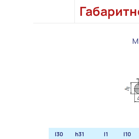
Габаритн
М
l30
h31
l1
l10