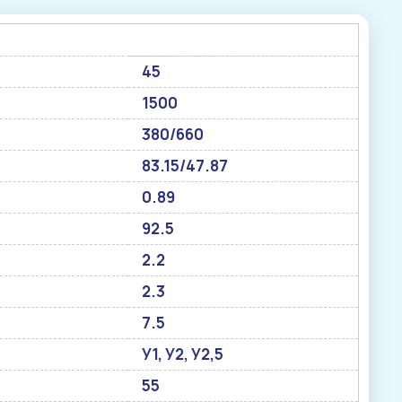
45
1500
380/660
83.15/47.87
0.89
92.5
2.2
2.3
7.5
У1, У2, У2,5
55