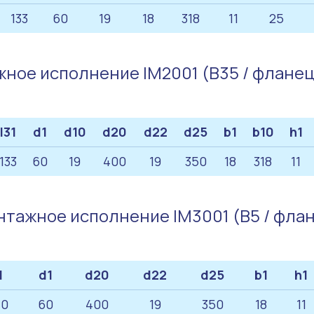
133
60
19
18
318
11
25
ное исполнение IM2001 (B35 / флане
l31
d1
d10
d20
d22
d25
b1
b10
h1
133
60
19
400
19
350
18
318
11
тажное исполнение IM3001 (B5 / фла
1
d1
d20
d22
d25
b1
h1
40
60
400
19
350
18
11