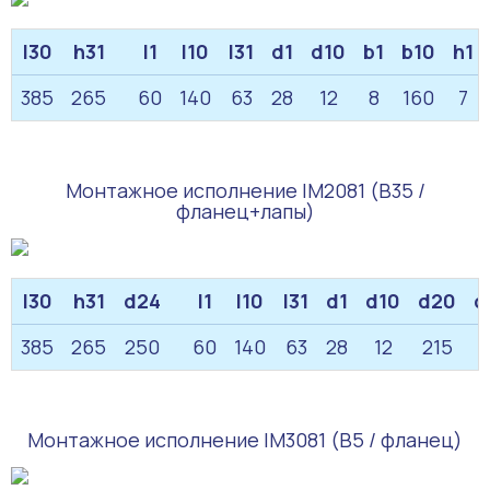
l30
h31
l1
l10
l31
d1
d10
b1
b10
h1
385
265
60
140
63
28
12
8
160
7
Монтажное исполнение IM2081 (B35 /
фланец+лапы)
l30
h31
d24
l1
l10
l31
d1
d10
d20
d
385
265
250
60
140
63
28
12
215
Монтажное исполнение IM3081 (B5 / фланец)