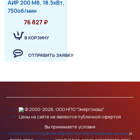
АИР 200 М8, 18.5кВт,
750об/мин
76 827 ₽
В КОРЗИНУ
ОТПРАВИТЬ ЗАЯВКУ
© 2000-2026, ООО НПО "Энергомаш".
Цены на сайте не являются публичной офертой
Вы принимаете условия
политики в отношении обработки персональных данных
и
даете свое
согласие
каждый раз, когда оставляете свои