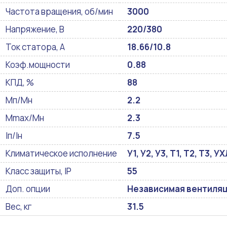
Частота вращения, об/мин
3000
Напряжение, В
220/380
Ток статора, А
18.66/10.8
Коэф.мощности
0.88
КПД, %
88
Мп/Мн
2.2
Mmax/Mн
2.3
Iп/Iн
7.5
Климатическое исполнение
У1, У2, У3, Т1, Т2, Т3, 
Класс защиты, IP
55
Доп. опции
Независимая вентиляци
Вес, кг
31.5