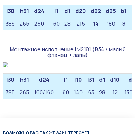
l30
h31
d24
l1
d1
d20
d22
d25
b1
h
385
265
250
60
28
215
14
180
8
Монтажное исполнение IM2181 (B34 / малый
фланец + лапы)
l30
h31
d24
l1
l10
l31
d1
d10
d
385
265
160/160
60
140
63
28
12
130/
ВОЗМОЖНО ВАС ТАК ЖЕ ЗАИНТЕРЕСУЕТ