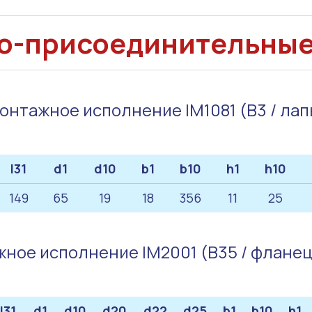
о-присоединительны
онтажное исполнение IM1081 (B3 / лап
l31
d1
d10
b1
b10
h1
h10
149
65
19
18
356
11
25
ное исполнение IM2001 (B35 / флане
l31
d1
d10
d20
d22
d25
b1
b10
h1