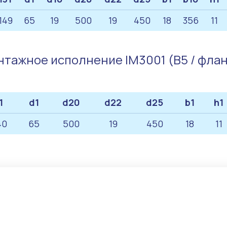
149
65
19
500
19
450
18
356
11
тажное исполнение IM3001 (B5 / фла
1
d1
d20
d22
d25
b1
h1
40
65
500
19
450
18
11