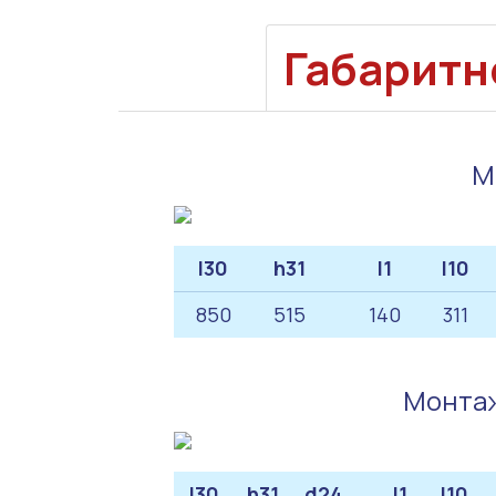
Габаритн
М
l30
h31
l1
l10
850
515
140
311
Монтаж
l30
h31
d24
l1
l10