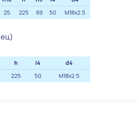
25
225
69
50
M18x2.5
нец)
h
l4
d4
225
50
M18x2.5