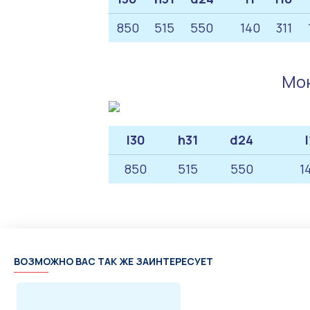
850
515
550
140
311
Мон
l30
h31
d24
l
850
515
550
1
ВОЗМОЖНО ВАС ТАК ЖЕ ЗАИНТЕРЕСУЕТ