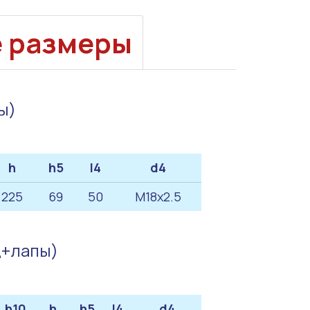
е размеры
ы)
h
h5
l4
d4
225
69
50
M18x2.5
ц+лапы)
h10
h
h5
l4
d4