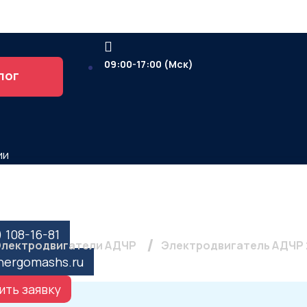
09:00-17:00 (Мск)
лог
ии
ель АДЧР 225 М4, 55кВ
) 108-16-81
лектродвигатели АДЧР
Электродвигатель АДЧР 2
nergomashs.ru
ить заявку