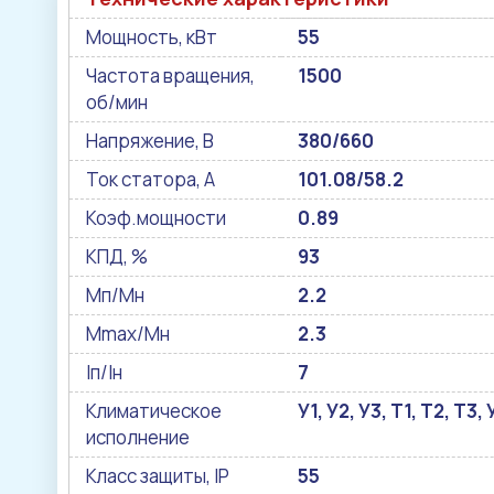
Мощность, кВт
55
Частота вращения,
1500
об/мин
Напряжение, В
380/660
Ток статора, А
101.08/58.2
Коэф.мощности
0.89
КПД, %
93
Мп/Мн
2.2
Mmax/Mн
2.3
Iп/Iн
7
Климатическое
У1, У2, У3, Т1, Т2, Т3
исполнение
Класс защиты, IP
55