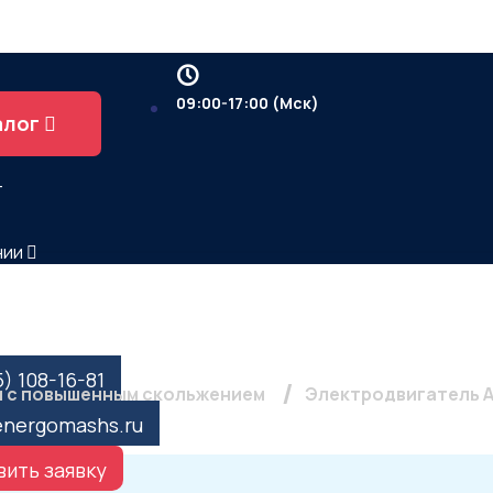
09:00-17:00 (Мск)
алог
т
нии
ы
С 132 S4, 8,5кВт, 1500
5) 108-16-81
 с повышенным скольжением
Электродвигатель АИ
energomashs.ru
ить заявку