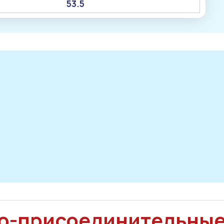
53.5
о-присоединительны