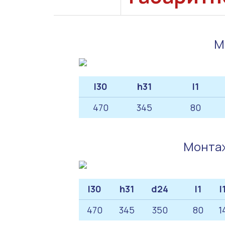
М
l30
h31
l1
470
345
80
Монтаж
l30
h31
d24
l1
l
470
345
350
80
1