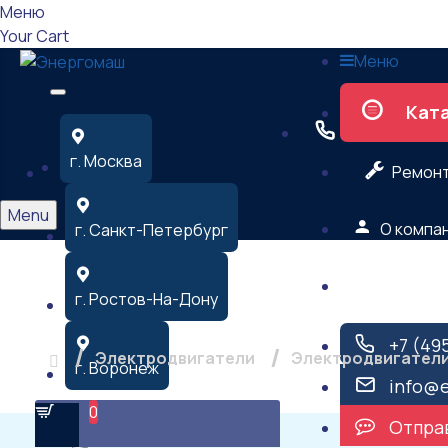
Меню
Your Cart
Меню
Кат
г. Москва
Ремон
Menu
О компа
г. Санкт-Петербург
Контакт
Электродвигатель АИР
г. Ростов-На-Дону
+7 (49
Электродвигатели
Электродвигатели
г. Воронеж
info@
0
Отправ