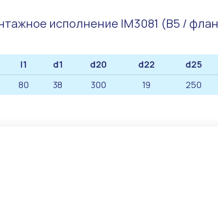
тажное исполнение IM3081 (B5 / фла
l1
d1
d20
d22
d25
80
38
300
19
250