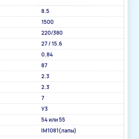
8.5
1500
220/380
27 / 15.6
0.84
87
2.3
2.3
7
У3
54 или 55
IM1081(лапы)