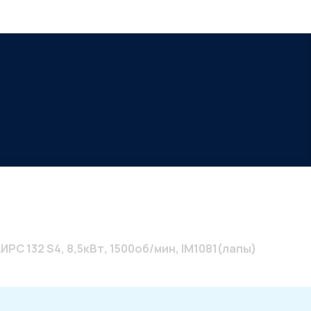
об/мин, IM1081(лапы)
РС 132 S4, 8,5кВт, 1500об/мин, IM1081(лапы)