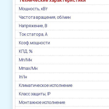
Технические характеристики
Мощность, кВт
Частота вращения, об/мин
Напряжение, В
Ток статора, А
Коэф.мощности
КПД, %
Мп/Мн
Мmax/Mн
Iп/Iн
Климатическое исполнение
Класс защиты, IP
Монтажное исполнение