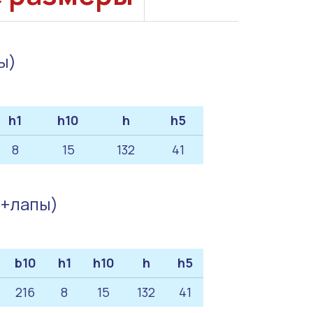
ы)
h1
h10
h
h5
8
15
132
41
ц+лапы)
b10
h1
h10
h
h5
216
8
15
132
41