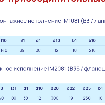
онтажное исполнение IM1081 (B3 / лап
l10
l31
d1
d10
b1
b10
140
89
38
12
10
216
ное исполнение IM2081 (B35 / флане
10
l31
d1
d10
d20
d22
d25
b1
40
89
38
12
300
19
250
10