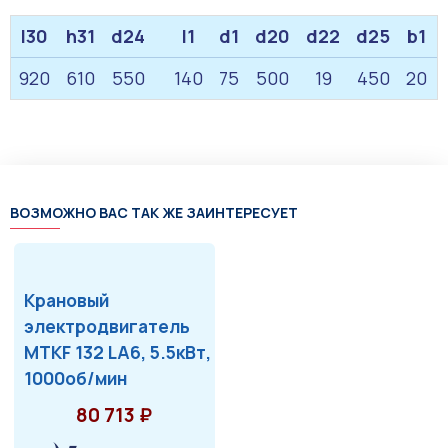
l30
h31
d24
l1
d1
d20
d22
d25
b1
920
610
550
140
75
500
19
450
20
ВОЗМОЖНО ВАС ТАК ЖЕ ЗАИНТЕРЕСУЕТ
Крановый
электродвигатель
MTKF 132 LA6, 5.5кВт,
1000об/мин
80 713 ₽