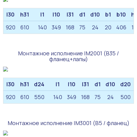
l30
h31
l1
l10
l31
d1
d10
b1
b10
h1
920
610
140
349
168
75
24
20
406
12
Монтажное исполнение IM2001 (B35 /
фланец+лапы)
l30
h31
d24
l1
l10
l31
d1
d10
d20
920
610
550
140
349
168
75
24
500
Монтажное исполнение IM3001 (B5 / фланец)