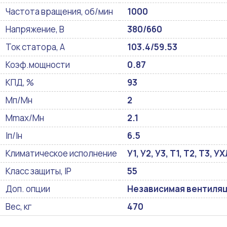
Частота вращения, об/мин
1000
Напряжение, В
380/660
Ток статора, А
103.4/59.53
Коэф.мощности
0.87
КПД, %
93
Мп/Мн
2
Mmax/Mн
2.1
Iп/Iн
6.5
Климатическое исполнение
У1, У2, У3, Т1, Т2, Т3, 
Класс защиты, IP
55
Доп. опции
Независимая вентиляци
Вес, кг
470