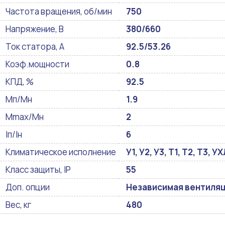
Частота вращения, об/мин
750
Напряжение, В
380/660
Ток статора, А
92.5/53.26
Коэф.мощности
0.8
КПД, %
92.5
Мп/Мн
1.9
Mmax/Mн
2
Iп/Iн
6
Климатическое исполнение
У1, У2, У3, Т1, Т2, Т3, 
Класс защиты, IP
55
Доп. опции
Независимая вентиляци
Вес, кг
480