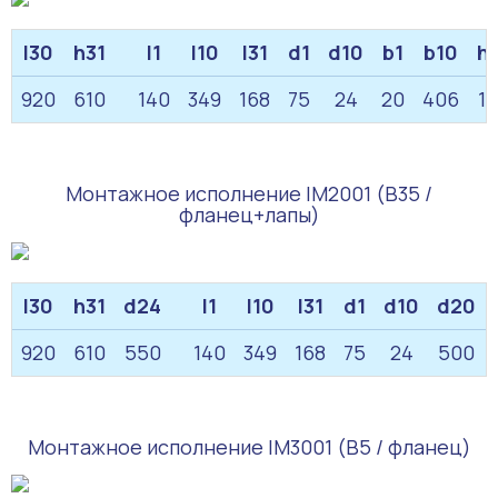
l30
h31
l1
l10
l31
d1
d10
b1
b10
h1
920
610
140
349
168
75
24
20
406
12
Монтажное исполнение IM2001 (B35 /
фланец+лапы)
l30
h31
d24
l1
l10
l31
d1
d10
d20
920
610
550
140
349
168
75
24
500
Монтажное исполнение IM3001 (B5 / фланец)