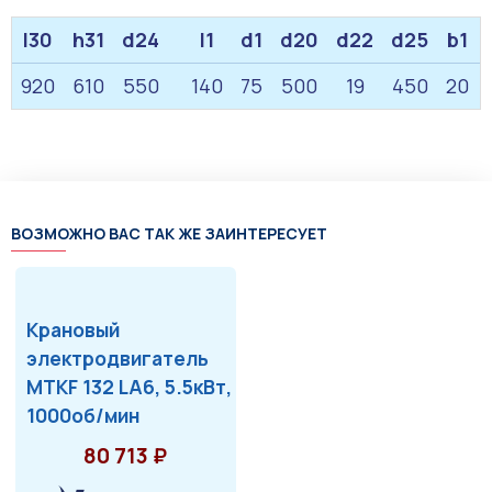
l30
h31
d24
l1
d1
d20
d22
d25
b1
920
610
550
140
75
500
19
450
20
ВОЗМОЖНО ВАС ТАК ЖЕ ЗАИНТЕРЕСУЕТ
Крановый
электродвигатель
MTKF 132 LA6, 5.5кВт,
1000об/мин
80 713 ₽