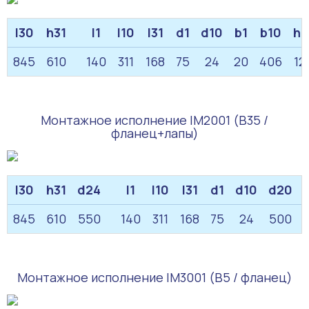
l30
h31
l1
l10
l31
d1
d10
b1
b10
h1
845
610
140
311
168
75
24
20
406
12
Монтажное исполнение IM2001 (B35 /
фланец+лапы)
l30
h31
d24
l1
l10
l31
d1
d10
d20
845
610
550
140
311
168
75
24
500
Монтажное исполнение IM3001 (B5 / фланец)