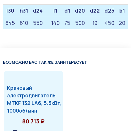
l30
h31
d24
l1
d1
d20
d22
d25
b1
845
610
550
140
75
500
19
450
20
ВОЗМОЖНО ВАС ТАК ЖЕ ЗАИНТЕРЕСУЕТ
Крановый
электродвигатель
MTKF 132 LA6, 5.5кВт,
1000об/мин
80 713 ₽