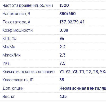
Частота вращения, об/мин
1500
Напряжение, В
380/660
Ток статора, А
137.92/79.41
Коэф.мощности
0.88
КПД, %
94
Мп/Мн
2.2
Mmax/Mн
2.3
Iп/Iн
7.5
Климатическое исполнение
У1, У2, У3, Т1, Т2, Т3, 
Класс защиты, IP
55
Доп. опции
Независимая вентиляци
Вес, кг
435