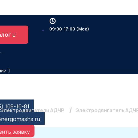
09:00-17:00 (Мск)
алог
т
нии
ы
тель АДЧР 250 S8, 37кВ
5) 108-16-81
Электродвигатели АДЧР
Электродвигатель АДЧР 
energomashs.ru
ить заявку