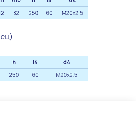
h1
h10
h
l4
d4
12
32
250
60
M20x2.5
нец)
h
l4
d4
250
60
M20x2.5