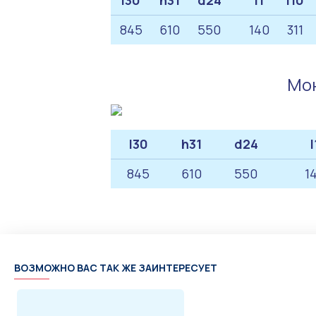
l30
h31
d24
l1
l10
845
610
550
140
311
Мон
l30
h31
d24
l
845
610
550
1
ВОЗМОЖНО ВАС ТАК ЖЕ ЗАИНТЕРЕСУЕТ