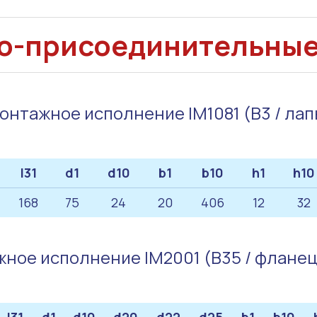
о-присоединительны
онтажное исполнение IM1081 (B3 / лап
l31
d1
d10
b1
b10
h1
h10
168
75
24
20
406
12
32
ное исполнение IM2001 (B35 / флане