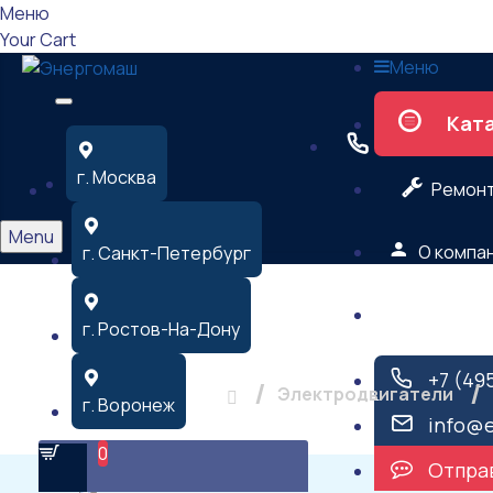
Меню
Your Cart
Меню
Кат
г. Москва
Ремон
Menu
О компа
г. Санкт-Петербург
Контакт
Электродвига
г. Ростов-На-Дону
+7 (49
Электродвигатели
г. Воронеж
info@
0
Отправ