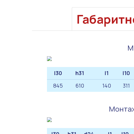
Габаритн
М
l30
h31
l1
l10
845
610
140
311
Монтаж