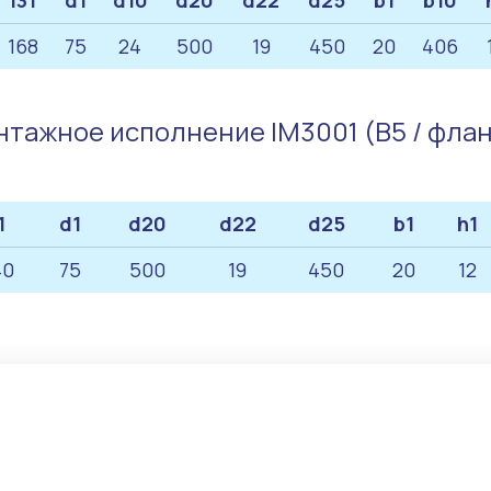
l31
d1
d10
d20
d22
d25
b1
b10
168
75
24
500
19
450
20
406
тажное исполнение IM3001 (B5 / фла
1
d1
d20
d22
d25
b1
h1
40
75
500
19
450
20
12