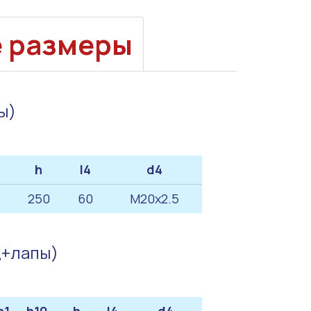
е размеры
ы)
h
l4
d4
250
60
M20x2.5
ц+лапы)