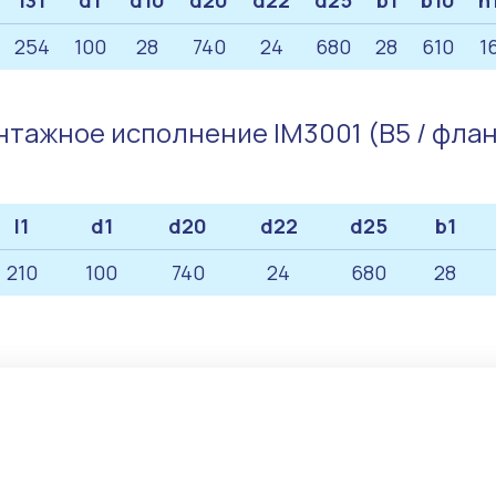
l31
d1
d10
d20
d22
d25
b1
b10
h
254
100
28
740
24
680
28
610
1
тажное исполнение IM3001 (B5 / фла
l1
d1
d20
d22
d25
b1
210
100
740
24
680
28