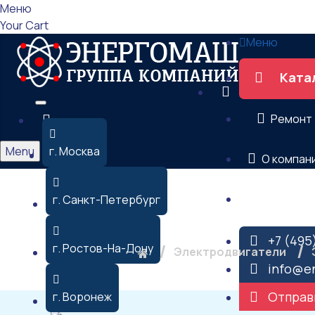
Меню
Your Cart
Меню
Ката
Ремонт
Menu
г. Москва
О компан
Контакты
г. Санкт-Петербург
Электродвигат
+7 (495
г. Ростов-На-Дону
Электродвигатели
info@e
Отправ
г. Воронеж