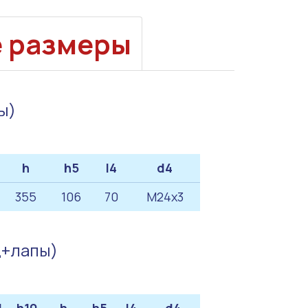
е размеры
ы)
h
h5
l4
d4
355
106
70
M24x3
ц+лапы)