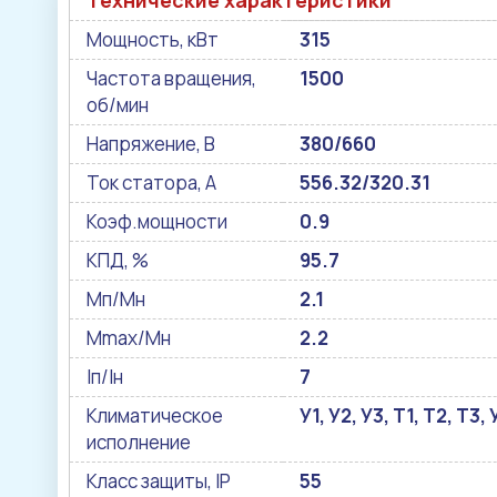
Технические характеристики
Мощность, кВт
315
Частота вращения,
1500
об/мин
Напряжение, В
380/660
Ток статора, А
556.32/320.31
Коэф.мощности
0.9
КПД, %
95.7
Мп/Мн
2.1
Mmax/Mн
2.2
Iп/Iн
7
Климатическое
У1, У2, У3, Т1, Т2, Т3
исполнение
Класс защиты, IP
55