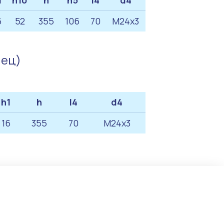
1
h10
h
h5
l4
d4
6
52
355
106
70
M24x3
нец)
h1
h
l4
d4
16
355
70
M24x3