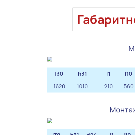
Габаритн
М
l30
h31
l1
l10
1620
1010
210
560
Монтаж