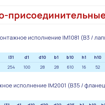
о-присоединительны
онтажное исполнение IM1081 (B3 / лап
l31
d1
d10
b1
b10
h1
h10
254
100
28
28
610
16
52
ное исполнение IM2001 (B35 / флане