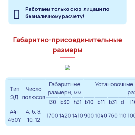
Работаем только с юр. лицами по
безналичному расчету!
Габаритно-присоединительные
размеры
Габаритные
Установочные 
Тип
Число
размеры, мм
ра
ЭД
полюсов
l30
b30
h31
b10
b11
b31
d
l1
А4-
4, 6, 8,
1700
1420
1410
900
1040
760
110
10
450Y
10, 12