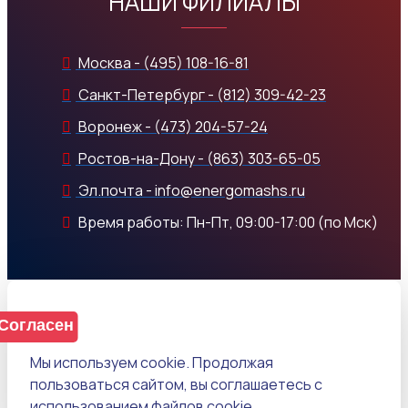
НАШИ ФИЛИАЛЫ
Москва - (495) 108-16-81
Санкт-Петербург - (812) 309-42-23
Воронеж - (473) 204-57-24
Ростов-на-Дону - (863) 303-65-05
Эл.почта - info@energomashs.ru
Время работы: Пн-Пт, 09:00-17:00 (по Мск)
Согласен
Мы используем cookie. Продолжая
пользоваться сайтом, вы соглашаетесь с
использованием файлов cookie.