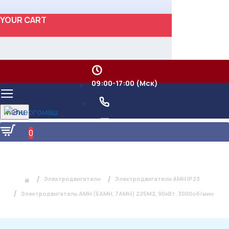
YOUR CART
09:00-17:00 (Мск)
Menu
0
ЭЛЕКТРОДВИГАТЕЛЬ АМН (5АМН,
7АМН) 225М2, 90КВТ, 3000ОБ/МИН
Электродвигатели
Электродвигатели АМН IP23
Электродвигатель АМН (5АМН, 7АМН) 225М2, 90кВт, 3000об/мин