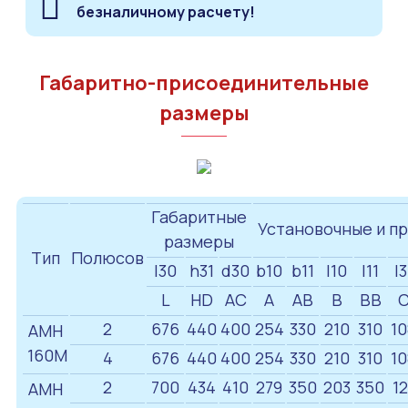
безналичному расчету!
Габаритно-присоединительные
размеры
Габаритные
Установочные и п
размеры
Тип
Полюсов
I30
h31
d30
b10
b11
I10
I11
I3
L
HD
AC
A
AB
B
BB
2
676
440
400
254
330
210
310
10
АМН
160M
4
676
440
400
254
330
210
310
10
2
700
434
410
279
350
203
350
12
АМН