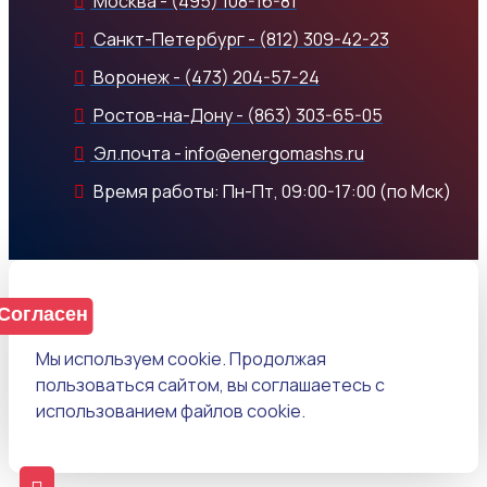
Москва - (495) 108-16-81
Санкт-Петербург - (812) 309-42-23
Воронеж - (473) 204-57-24
Ростов-на-Дону - (863) 303-65-05
Эл.почта - info@energomashs.ru
Время работы: Пн-Пт, 09:00-17:00 (по Мск)
Согласен
Мы используем cookie. Продолжая
пользоваться сайтом, вы соглашаетесь с
использованием файлов cookie.