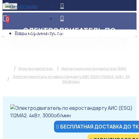
Menu
0
ЭЛЕКТРОДВИГАТЕЛЬ ПО
Ваша корзина пуста!
ЕВРОСТАНДАРТУ АИС (ESQ)
112MA2, 4КВТ, 3000ОБ/МИН
Электродвигатели
Импортные электродвигатели (DIN)
Электродвигатель по евростандарту АИС (ESQ) 112MA2, 4кВт, 30
00об/мин
БЕСПЛАТНАЯ ДОСТАВКА ДО ТК