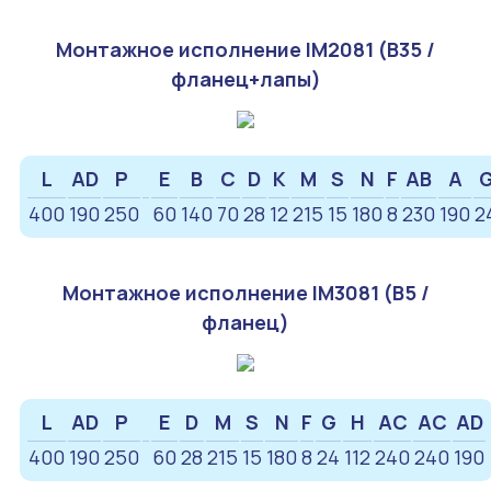
Монтажное исполнение IM2081 (B35 /
фланец+лапы)
L
AD
P
E
B
C
D
K
M
S
N
F
AB
A
400
190
250
60
140
70
28
12
215
15
180
8
230
190
2
Монтажное исполнение IM3081 (B5 /
фланец)
L
AD
P
E
D
M
S
N
F
G
H
AC
AC
AD
400
190
250
60
28
215
15
180
8
24
112
240
240
190