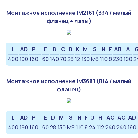
Монтажное исполнение IM2181 (B34 / малый
фланец + лапы)
L
AD
P
E
B
C
D
K
M
S
N
F
AB
A
400
190
160
60
140
70
28
12
130
М8
110
8
230
190
2
Монтажное исполнение IM3681 (B14 / малый
фланец)
L
AD
P
E
D
M
S
N
F
G
H
AC
AC
AD
400
190
160
60
28
130
М8
110
8
24
112
240
240
190