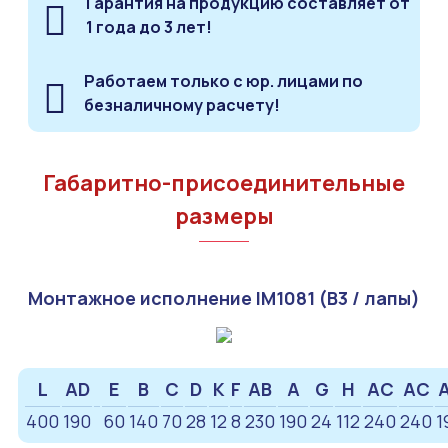
Гарантия на продукцию составляет от
1 года до 3 лет!
Работаем только с юр. лицами по
безналичному расчету!
Габаритно-присоединительные
размеры
Монтажное исполнение IM1081 (B3 / лапы)
L
AD
E
B
C
D
K
F
AB
A
G
H
AC
AC
400
190
60
140
70
28
12
8
230
190
24
112
240
240
1