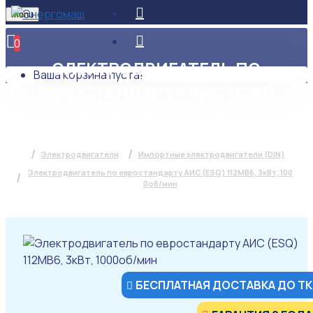
Menu
0
ЭЛЕКТРОДВИГАТЕЛЬ ПО
Ваша корзина пуста!
ЕВРОСТАНДАРТУ АИС (ESQ)
112MB6, 3КВТ, 1000ОБ/МИН
Электродвигатели
Импортные электродвигатели (DIN)
Электродвигатель по евростандарту АИС (ESQ) 112MB6, 3кВт, 100
0об/мин
БЕСПЛАТНАЯ ДОСТАВКА ДО ТК