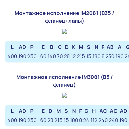
Монтажное исполнение IM2081 (B35 /
фланец+лапы)
L
AD
P
E
B
C
D
K
M
S
N
F
AB
A
400
190
250
60
140
70
28
12
215
15
180
8
230
190
2
Монтажное исполнение IM3081 (B5 /
фланец)
L
AD
P
E
D
M
S
N
F
G
H
AC
AC
AD
400
190
250
60
28
215
15
180
8
24
112
240
240
190