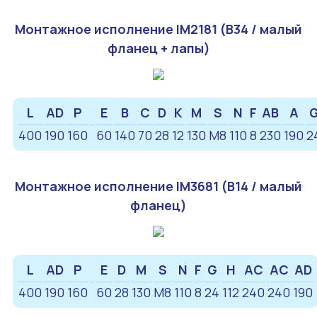
Монтажное исполнение IM2181 (B34 / малый
фланец + лапы)
L
AD
P
E
B
C
D
K
M
S
N
F
AB
A
400
190
160
60
140
70
28
12
130
М8
110
8
230
190
2
Монтажное исполнение IM3681 (B14 / малый
фланец)
L
AD
P
E
D
M
S
N
F
G
H
AC
AC
AD
400
190
160
60
28
130
М8
110
8
24
112
240
240
190