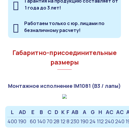
Гарантия на продукцию составляет от
1 года до 3 лет!
Работаем только с юр. лицами по
безналичному расчету!
Габаритно-присоединительные
размеры
Монтажное исполнение IM1081 (B3 / лапы)
L
AD
E
B
C
D
K
F
AB
A
G
H
AC
AC
400
190
60
140
70
28
12
8
230
190
24
112
240
240
1