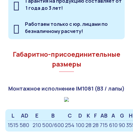
Гарантия на продукцию составляет от
1 года до 3 лет!
Работаем только с юр. лицами по
безналичному расчету!
Габаритно-присоединительные
размеры
Монтажное исполнение IM1081 (B3 / лапы)
L
AD
E
B
C
D
K
F
AB
A
G
H
1515
580
210
500/600
254
100
28
28
715
610
90
35