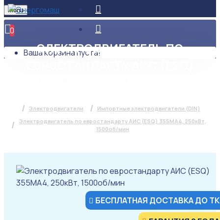
Menu
0
ЭЛЕКТРОДВИГАТЕЛЬ ПО
Ваша корзина пуста!
ЕВРОСТАНДАРТУ АИС (ESQ)
355MA4, 250КВТ, 1500ОБ/МИН
Электродвигатели
Импортные электродвигатели (DIN)
Электродвигатель по евростандарту АИС (ESQ) 355MA4, 250кВт,
1500об/мин
БЕСПЛАТНАЯ ДОСТАВКА ДО ТК