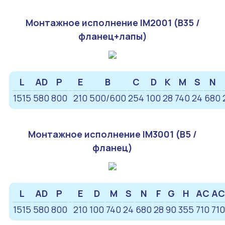
Монтажное исполнение IM2001 (B35 /
фланец+лапы)
L
AD
P
E
B
C
D
K
M
S
N
1515
580
800
210
500/600
254
100
28
740
24
680
Монтажное исполнение IM3001 (B5 /
фланец)
L
AD
P
E
D
M
S
N
F
G
H
AC
AC
1515
580
800
210
100
740
24
680
28
90
355
710
710