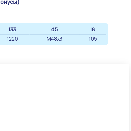
конусы)
l33
d5
l8
1220
М48х3
105