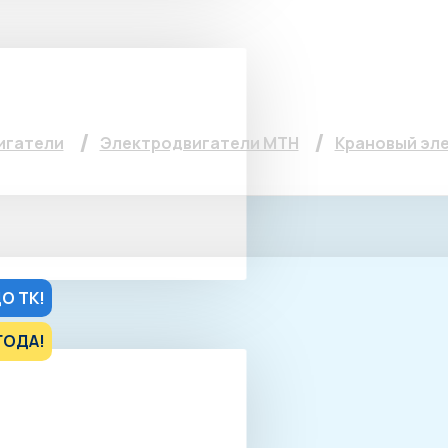
вигатель МТН 225 L6, 
игатели
Электродвигатели МТН
Крановый эле
О ТК!
ГОДА!