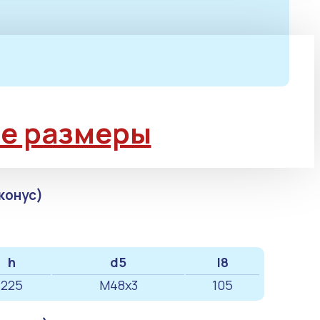
е размеры
конус)
h
d5
l8
225
М48х3
105