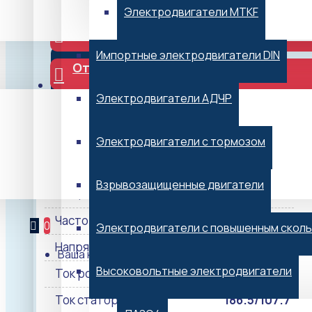
Электродвигатели MTKF
В корзину
Импортные электродвигатели DIN
Отправить заявку
г. Воронеж
Электродвигатели АДЧР
Электродвигатели с тормозом
Технические характеристики
Взрывозащищенные двигатели
Мощность, кВт
55
Частота вращения, об/мин
1000
0
Электродвигатели с повышенным скол
Напряжение, В
220/380
Ваша корзина пуста!
Высоковольтные электродвигатели
Ток ротора, А
103.1
Ток статора, А
186.5/107.7