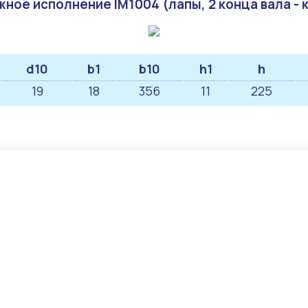
ное исполнение IM1004 (лапы, 2 конца вала - 
d10
b1
b10
h1
h
19
18
356
11
225