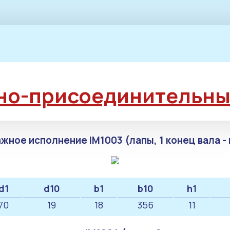
но-присоединительны
жное исполнение IM1003 (лапы, 1 конец вала - 
d1
d10
b1
b10
h1
70
19
18
356
11