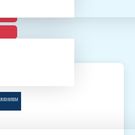
ьжением