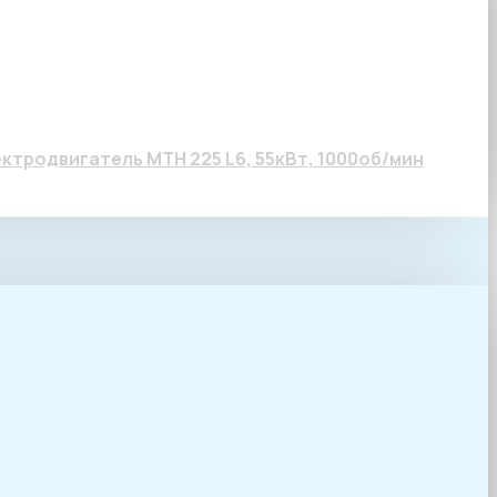
55кВт, 1000об/мин
ктродвигатель МТН 225 L6, 55кВт, 1000об/мин