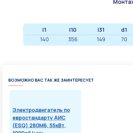
Монтаж
l1
l10
l31
d1
140
356
149
70
ВОЗМОЖНО ВАС ТАК ЖЕ ЗАИНТЕРЕСУЕТ
Электродвигатель по
евростандарту АИС
(ESQ) 280M6, 55кВт,
1000об/мин