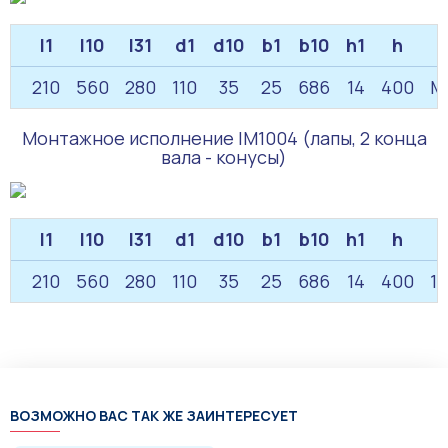
l1
l10
l31
d1
d10
b1
b10
h1
h
210
560
280
110
35
25
686
14
400
М
Монтажное исполнение IM1004 (лапы, 2 конца
вала - конусы)
l1
l10
l31
d1
d10
b1
b10
h1
h
l
210
560
280
110
35
25
686
14
400
17
ВОЗМОЖНО ВАС ТАК ЖЕ ЗАИНТЕРЕСУЕТ