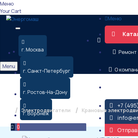
Меню
Your Cart
Меню
Ката
г. Москва
Ремонт
Menu
О компан
г. Санкт-Петербург
Контакты
Крановый электрод
г. Ростов-На-Дону
+7 (495
Электродвигатели
Крановые электродв
г. Воронеж
info@e
0
Отправ