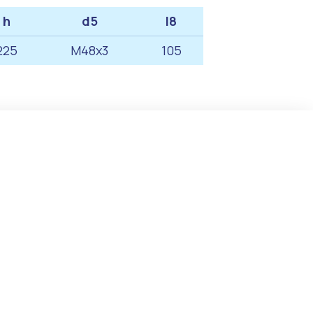
h
d5
l8
225
М48х3
105