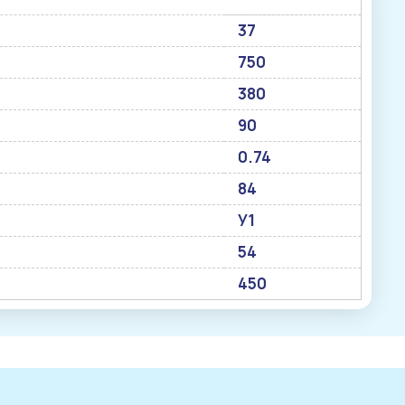
37
750
380
90
0.74
84
У1
54
450