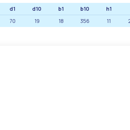
d1
d10
b1
b10
h1
70
19
18
356
11