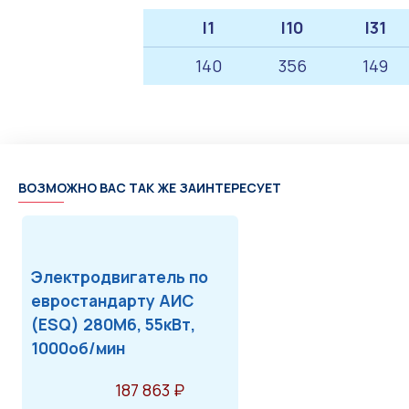
l1
l10
l31
140
356
149
ВОЗМОЖНО ВАС ТАК ЖЕ ЗАИНТЕРЕСУЕТ
Электродвигатель по
евростандарту АИС
(ESQ) 280M6, 55кВт,
1000об/мин
187 863 ₽