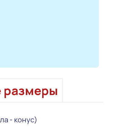
е размеры
а - конус)