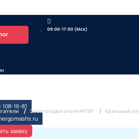
09:00-17:00 (Мск)
лог
ии
вигатель MTKF 225 L8,
) 108-16-81
игатели
Электродвигатели MTKF
Крановый эле
nergomashs.ru
ить заявку