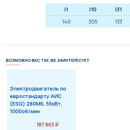
l1
l10
l31
140
305
133
ВОЗМОЖНО ВАС ТАК ЖЕ ЗАИНТЕРЕСУЕТ
Электродвигатель по
евростандарту АИС
(ESQ) 280M6, 55кВт,
1000об/мин
187 863 ₽