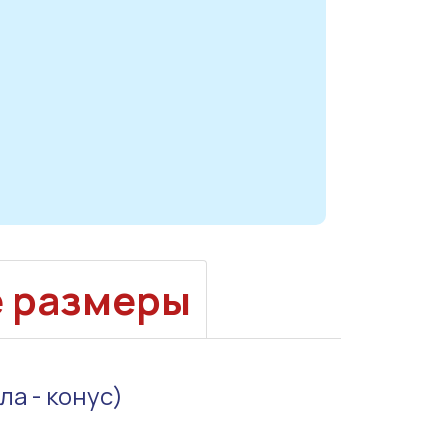
е размеры
а - конус)