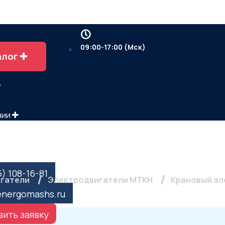
09:00-17:00 (Мск)
алог
т
нии
ы
вигатель МТКН 200 LB8,
5) 108-16-81
игатели
Электродвигатели МТКН
Крановый эл
energomashs.ru
ить заявку