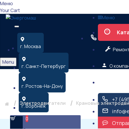
Меню
Your Cart
Меню
Кат
г. Москва
Ремон
Menu
О компа
г. Санкт-Петербург
Контакт
Крановый электрод
г. Ростов-На-Дону
+7 (49
Электродвигатели
Крановые электродв
г. Воронеж
info@
0
Отправ