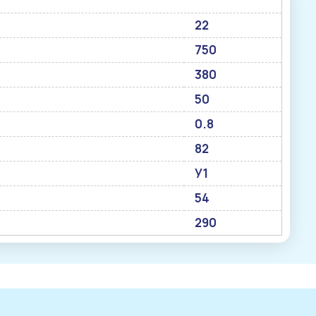
22
750
380
50
0.8
82
У1
54
290