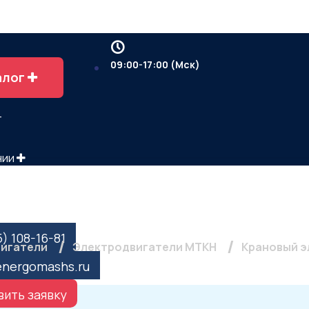
09:00-17:00 (Мск)
алог
т
нии
ы
вигатель МТКН 311-6, 
5) 108-16-81
вигатели
Электродвигатели МТКН
Крановый эл
energomashs.ru
ить заявку