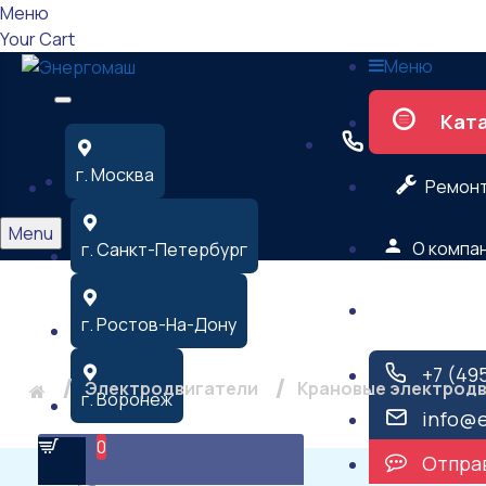
Меню
Your Cart
Меню
Кат
г. Москва
Ремон
Menu
О компа
г. Санкт-Петербург
Контакт
Крановый электрод
г. Ростов-На-Дону
+7 (49
Электродвигатели
Крановые электрод
г. Воронеж
info@
0
Отправ