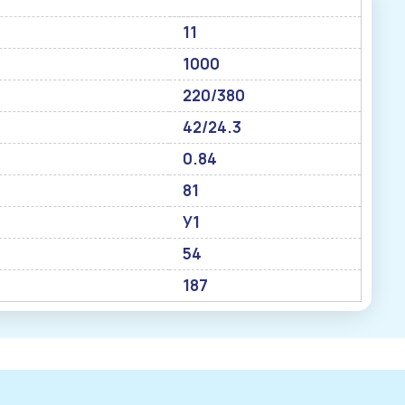
11
1000
220/380
42/24.3
0.84
81
У1
54
187