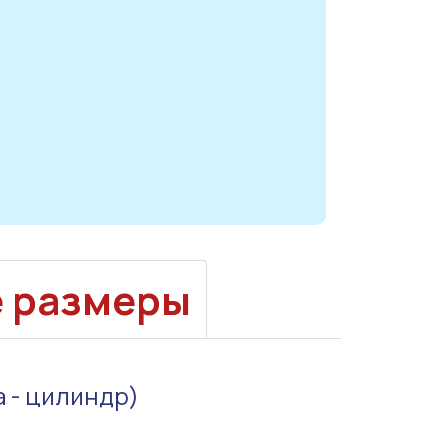
е размеры
а - цилиндр)