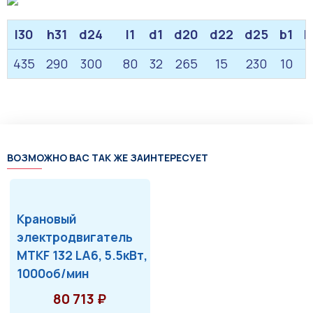
l30
h31
d24
l1
d1
d20
d22
d25
b1
h
435
290
300
80
32
265
15
230
10
ВОЗМОЖНО ВАС ТАК ЖЕ ЗАИНТЕРЕСУЕТ
Крановый
электродвигатель
MTKF 132 LA6, 5.5кВт,
1000об/мин
80 713 ₽