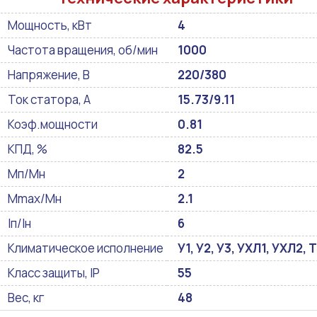
Мощность, кВт
4
Частота вращения, об/мин
1000
Напряжение, В
220/380
Ток статора, А
15.73/9.11
Коэф.мощности
0.81
КПД, %
82.5
Мп/Мн
2
Mmax/Mн
2.1
Iп/Iн
6
Климатическое исполнение
У1, У2, У3, УХЛ1, УХЛ2, Т
Класс защиты, IP
55
Вес, кг
48