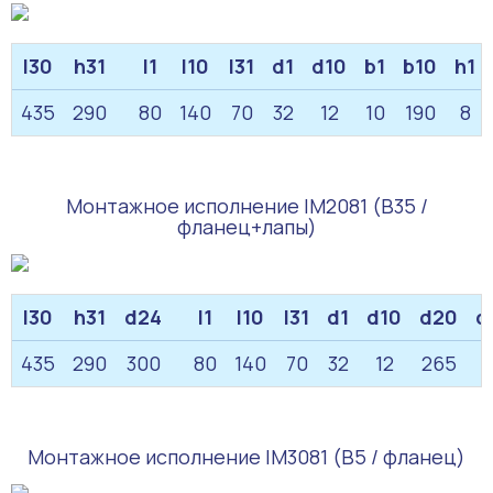
l30
h31
l1
l10
l31
d1
d10
b1
b10
h1
435
290
80
140
70
32
12
10
190
8
Монтажное исполнение IM2081 (B35 /
фланец+лапы)
l30
h31
d24
l1
l10
l31
d1
d10
d20
d
435
290
300
80
140
70
32
12
265
Монтажное исполнение IM3081 (B5 / фланец)