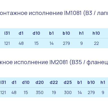
онтажное исполнение IM1081 (B3 / лап
l31
d1
d10
b1
b10
h1
h10
121
48
15
14
279
9
22
ное исполнение IM2081 (B35 / флане
l31
d1
d10
d20
d22
d25
b1
b10
h1
121
48
15
350
19
300
14
279
9