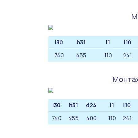
М
l30
h31
l1
l10
740
455
110
241
Монтаж
l30
h31
d24
l1
l10
740
455
400
110
241