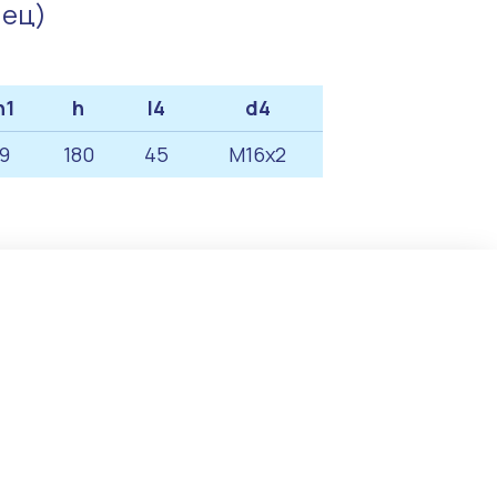
нец)
h1
h
l4
d4
9
180
45
M16x2