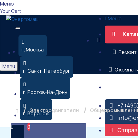
Меню
Your Cart
Меню
Ката
г. Москва
Ремонт
Menu
О компан
г. Санкт-Петербург
Контакты
Электродвиг
г. Ростов-На-Дону
+7 (495
Электродвигатели
Общепромышленны
г. Воронеж
info@e
0
Отправ