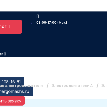
09:00-17:00 (Мск)
лог
ии
атель А 180 М2, 30кВт,
) 108-16-81
е электродвигатели
Электродвигатели А
Эл
nergomashs.ru
ить заявку