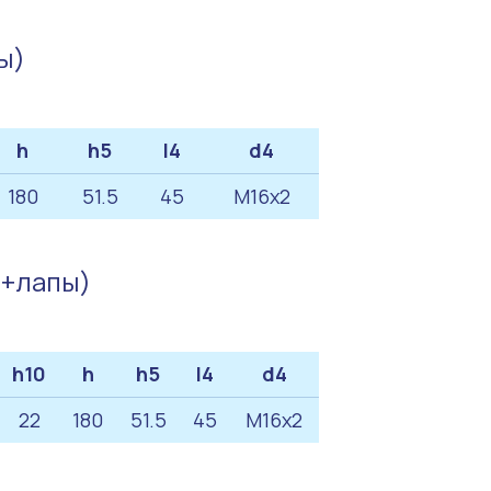
ы)
h
h5
l4
d4
180
51.5
45
M16x2
ц+лапы)
h10
h
h5
l4
d4
22
180
51.5
45
M16x2