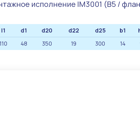
тажное исполнение IM3001 (B5 / фла
l1
d1
d20
d22
d25
b1
110
48
350
19
300
14