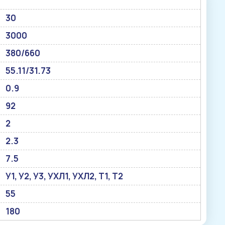
30
3000
380/660
55.11/31.73
0.9
92
2
2.3
7.5
У1, У2, У3, УХЛ1, УХЛ2, Т1, Т2
55
180