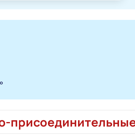
по
о-присоединительны