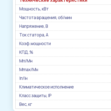
Технические характеристики
Мощность, кВт
Частота вращения, об/мин
Напряжение, В
Ток статора, А
Коэф.мощности
КПД, %
Мп/Мн
Mmax/Mн
Iп/Iн
Климатическое исполнение
Класс защиты, IP
Вес, кг