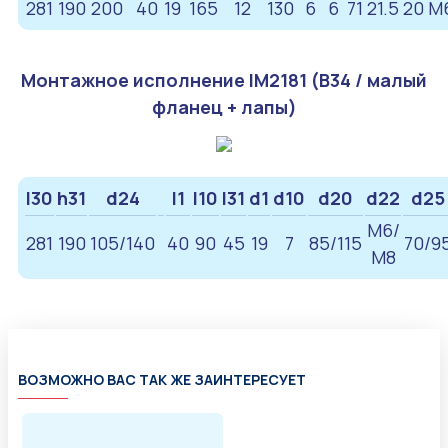
281
190
200
40
19
165
12
130
6
6
71
21.5
20
M
Монтажное исполнение IM2181 (B34 / малый
фланец + лапы)
l30
h31
d24
l1
l10
l31
d1
d10
d20
d22
d25
M6/
281
190
105/140
40
90
45
19
7
85/115
70/9
М8
ВОЗМОЖНО ВАС ТАК ЖЕ ЗАИНТЕРЕСУЕТ