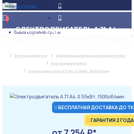
Menu
0
ЭЛЕКТРОДВИГАТЕЛЬ А 71 А4,
Ваша корзина пуста!
0.55КВТ, 1500ОБ/МИН
Электродвигатели
Общепромышленные электродвигатели
Электродвигатели А
Электродвигатель А 71 А4, 0.55кВт, 1500об/мин
БЕСПЛАТНАЯ ДОСТАВКА ДО ТК
ГАРАНТИЯ 2 ГОДА
от 7 254 ₽*