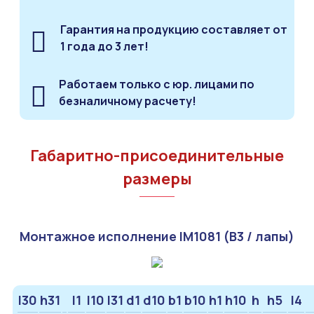
Гарантия на продукцию составляет от
1 года до 3 лет!
Работаем только с юр. лицами по
безналичному расчету!
Габаритно-присоединительные
размеры
Монтажное исполнение IM1081 (B3 / лапы)
l30
h31
l1
l10
l31
d1
d10
b1
b10
h1
h10
h
h5
l4