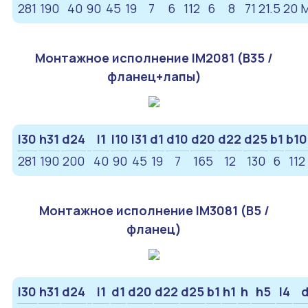
281
190
40
90
45
19
7
6
112
6
8
71
21.5
20
M
Монтажное исполнение IM2081 (B35 /
фланец+лапы)
l30
h31
d24
l1
l10
l31
d1
d10
d20
d22
d25
b1
b10
281
190
200
40
90
45
19
7
165
12
130
6
112
Монтажное исполнение IM3081 (B5 /
фланец)
l30
h31
d24
l1
d1
d20
d22
d25
b1
h1
h
h5
l4