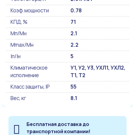
Коэф.мощности
0.78
КПД, %
71
Мп/Мн
2.1
Mmax/Mн
2.2
Iп/Iн
5
Климатическое
У1, У2, У3, УХЛ1, УХЛ2,
исполнение
Т1, Т2
Класс защиты, IP
55
Вес, кг
8.1
Бесплатная доставка до
транспортной компании!