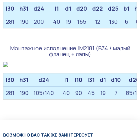
l30
h31
d24
l1
d1
d20
d22
d25
b1
h
281
190
200
40
19
165
12
130
6
6
Монтажное исполнение IM2181 (B34 / малый
фланец + лапы)
l30
h31
d24
l1
l10
l31
d1
d10
d20
281
190
105/140
40
90
45
19
7
85/11
ВОЗМОЖНО ВАС ТАК ЖЕ ЗАИНТЕРЕСУЕТ