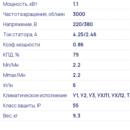
Мощность, кВт
1.1
Частота вращения, об/мин
3000
Напряжение, В
220/380
Ток статора, А
4.25/2.46
Коэф.мощности
0.86
КПД, %
79
Мп/Мн
2.2
Mmax/Mн
2.2
Iп/Iн
6
Климатическое исполнение
У1, У2, У3, УХЛ1, УХЛ2, Т
Класс защиты, IP
55
Вес, кг
9.3