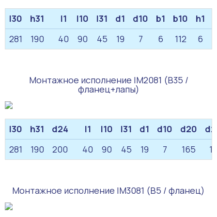
l30
h31
l1
l10
l31
d1
d10
b1
b10
h1
281
190
40
90
45
19
7
6
112
6
Монтажное исполнение IM2081 (B35 /
фланец+лапы)
l30
h31
d24
l1
l10
l31
d1
d10
d20
d2
281
190
200
40
90
45
19
7
165
1
Монтажное исполнение IM3081 (B5 / фланец)