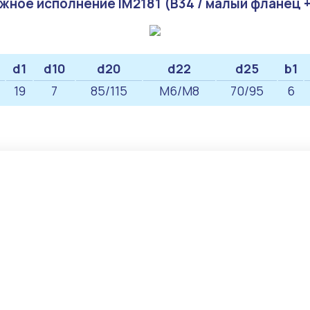
жное исполнение IM2181 (B34 / малый фланец +
d1
d10
d20
d22
d25
b1
19
7
85/115
M6/М8
70/95
6