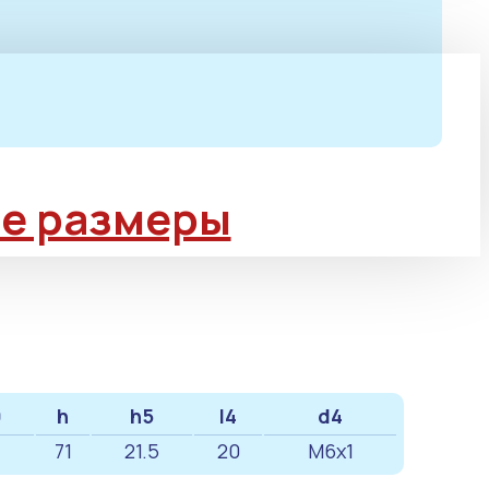
е размеры
0
h
h5
l4
d4
71
21.5
20
M6x1