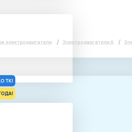
тель А 71 В4, 0.75кВт
е электродвигатели
Электродвигатели А
Эле
О ТК!
ГОДА!