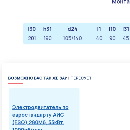
Монта
l30
h31
d24
l1
l10
l31
281
190
105/140
40
90
45
ВОЗМОЖНО ВАС ТАК ЖЕ ЗАИНТЕРЕСУЕТ
Электродвигатель по
евростандарту АИС
(ESQ) 280M6, 55кВт,
1000об/мин