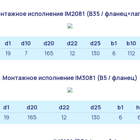
нтажное исполнение IM2081 (B35 / фланец+ла
d1
d10
d20
d22
d25
b1
b10
19
7
165
12
130
6
112
Монтажное исполнение IM3081 (B5 / фланец)
d1
d20
d22
d25
b1
h
19
165
12
130
6