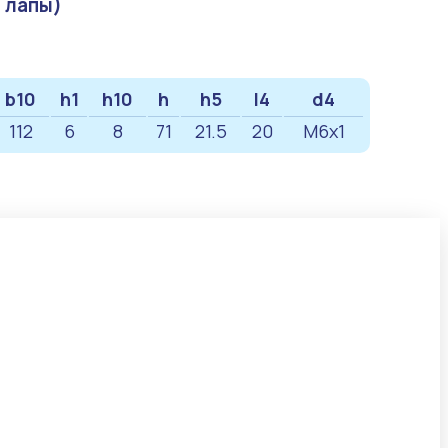
 лапы)
b10
h1
h10
h
h5
l4
d4
112
6
8
71
21.5
20
M6x1