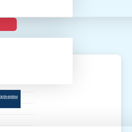
ьжением