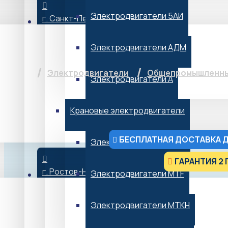
Электродвигатели 5АИ
г. Санкт-Петербург
Электродвига
Электродвигатели АДМ
Электродвигатели
Общепромышленны
Электродвигатели А
Крановые электродвигатели
БЕСПЛАТНАЯ ДОСТАВКА Д
Электродвигатели МТН
ГАРАНТИЯ 2 
г. Ростов-На-Дону
Электродвигатели MTF
от 7 754 ₽*
*Не является публичной офертой
Электродвигатели МТКН
В НАЛИЧИИ