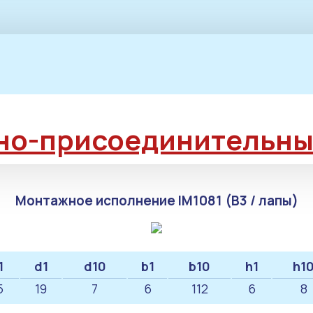
но-присоединительны
Монтажное исполнение IM1081 (B3 / лапы)
1
d1
d10
b1
b10
h1
h1
5
19
7
6
112
6
8