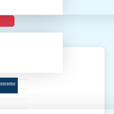
ьжением