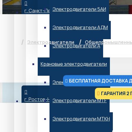
Электродвигатели 5АИ
г. Санкт-Петербург
Электродвига
Электродвигатели АДМ
Электродвигатели
Общепромышленны
Электродвигатели А
Крановые электродвигатели
БЕСПЛАТНАЯ ДОСТАВКА Д
Электродвигатели МТН
ГАРАНТИЯ 2 
г. Ростов-На-Дону
Электродвигатели MTF
от 8 235 ₽*
*Не является публичной офертой
Электродвигатели МТКН
В НАЛИЧИИ