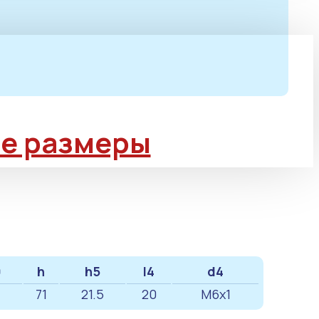
е размеры
0
h
h5
l4
d4
71
21.5
20
M6x1