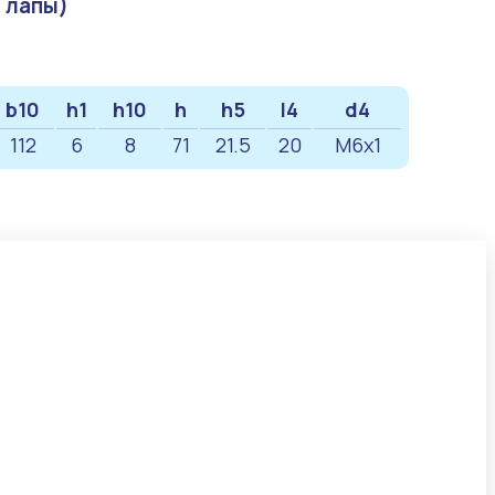
 лапы)
b10
h1
h10
h
h5
l4
d4
112
6
8
71
21.5
20
M6x1