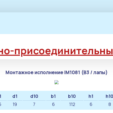
но-присоединительны
Монтажное исполнение IM1081 (B3 / лапы)
1
d1
d10
b1
b10
h1
h1
5
19
7
6
112
6
8