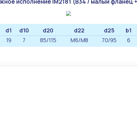
жное исполнение IM2181 (B34 / малый фланец +
d1
d10
d20
d22
d25
b1
19
7
85/115
M6/М8
70/95
6