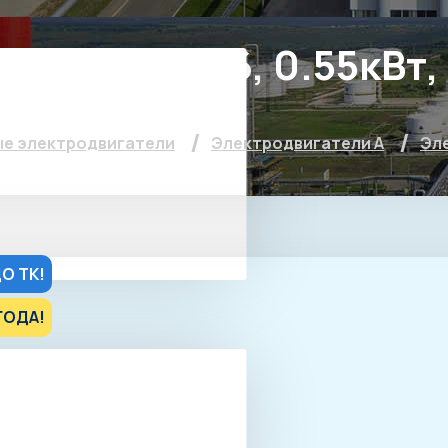
тель А 71 В6, 0.55кВт
е электродвигатели
Электродвигатели А
Эле
О ТК!
ГОДА!