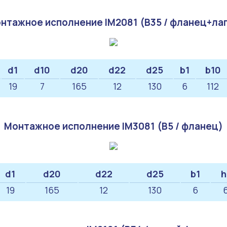
нтажное исполнение IM2081 (B35 / фланец+ла
d1
d10
d20
d22
d25
b1
b10
19
7
165
12
130
6
112
Монтажное исполнение IM3081 (B5 / фланец)
d1
d20
d22
d25
b1
h
19
165
12
130
6