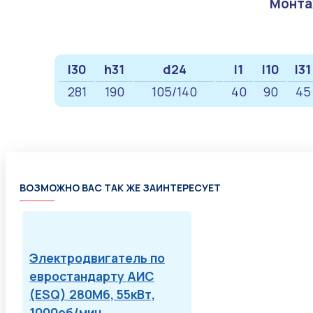
Монта
l30
h31
d24
l1
l10
l31
281
190
105/140
40
90
45
ВОЗМОЖНО ВАС ТАК ЖЕ ЗАИНТЕРЕСУЕТ
Электродвигатель по
евростандарту АИС
(ESQ) 280M6, 55кВт,
1000об/мин