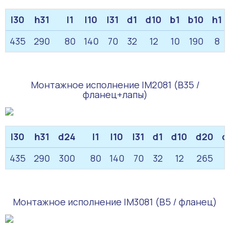
l30
h31
l1
l10
l31
d1
d10
b1
b10
h1
435
290
80
140
70
32
12
10
190
8
Монтажное исполнение IM2081 (B35 /
фланец+лапы)
l30
h31
d24
l1
l10
l31
d1
d10
d20
d
435
290
300
80
140
70
32
12
265
Монтажное исполнение IM3081 (B5 / фланец)