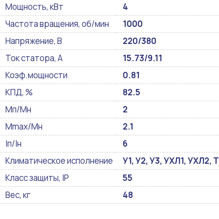
Мощность, кВт
4
Частота вращения, об/мин
1000
Напряжение, В
220/380
Ток статора, А
15.73/9.11
Коэф.мощности
0.81
КПД, %
82.5
Мп/Мн
2
Mmax/Mн
2.1
Iп/Iн
6
Климатическое исполнение
У1, У2, У3, УХЛ1, УХЛ2, Т
Класс защиты, IP
55
Вес, кг
48