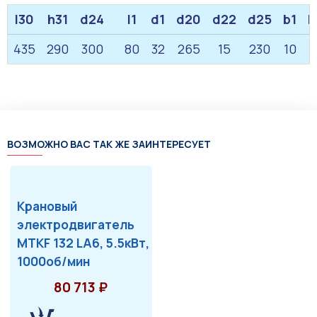
l30
h31
d24
l1
d1
d20
d22
d25
b1
h
435
290
300
80
32
265
15
230
10
ВОЗМОЖНО ВАС ТАК ЖЕ ЗАИНТЕРЕСУЕТ
Крановый
электродвигатель
MTKF 132 LA6, 5.5кВт,
1000об/мин
80 713 ₽