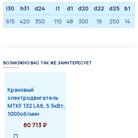
l30
h31
d24
l1
d1
d20
d22
d25
b1
615
420
350
110
48
300
19
250
14
ВОЗМОЖНО ВАС ТАК ЖЕ ЗАИНТЕРЕСУЕТ
Крановый
электродвигатель
MTKF 132 LA6, 5.5кВт,
1000об/мин
80 713 ₽