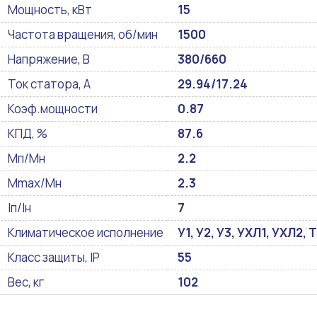
Мощность, кВт
15
Частота вращения, об/мин
1500
Напряжение, В
380/660
Ток статора, А
29.94/17.24
Коэф.мощности
0.87
КПД, %
87.6
Мп/Мн
2.2
Mmax/Mн
2.3
Iп/Iн
7
Климатическое исполнение
У1, У2, У3, УХЛ1, УХЛ2, Т
Класс защиты, IP
55
Вес, кг
102