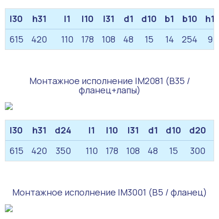
l30
h31
l1
l10
l31
d1
d10
b1
b10
h1
615
420
110
178
108
48
15
14
254
9
Монтажное исполнение IM2081 (B35 /
фланец+лапы)
l30
h31
d24
l1
l10
l31
d1
d10
d20
615
420
350
110
178
108
48
15
300
Монтажное исполнение IM3001 (B5 / фланец)