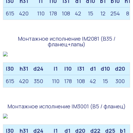
l30
h31
l1
l10
l31
d1
d10
b1
b10
h1
615
420
110
178
108
42
15
12
254
8
Монтажное исполнение IM2081 (B35 /
фланец+лапы)
l30
h31
d24
l1
l10
l31
d1
d10
d20
615
420
350
110
178
108
42
15
300
Монтажное исполнение IM3001 (B5 / фланец)
l30
h31
d24
l1
d1
d20
d22
d25
b1