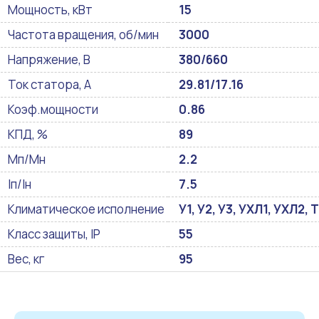
Мощность, кВт
15
Частота вращения, об/мин
3000
Напряжение, В
380/660
Ток статора, А
29.81/17.16
Коэф.мощности
0.86
КПД, %
89
Мп/Мн
2.2
Iп/Iн
7.5
Климатическое исполнение
У1, У2, У3, УХЛ1, УХЛ2, Т
Класс защиты, IP
55
Вес, кг
95