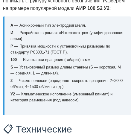
понимать структуру условного обозначения. Разберем
на примере популярной модели
АИР 100 S2 У2
:
А
— Асинхронный тип электродвигателя.
И
— Разработан в рамках «Интерэлектро» (унифицированная
серия).
Р
— Привязка мощности к установочным размерам по
стандарту РС3031-71 (ГОСТ Р).
100
— Высота оси вращения (габарит) в мм.
S
— Установочный размер длины станины (S — короткая, M
— средняя, L — длинная).
2
— Число полюсов (определяет скорость вращения: 2=3000
об/мин, 4=1500 об/мин и т.д.).
У2
— Климатическое исполнение (умеренный климат) и
категория размещения (под навесом).
📋 Технические