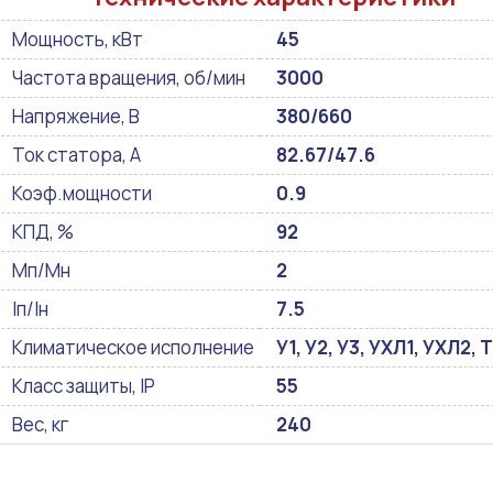
Мощность, кВт
45
Частота вращения, об/мин
3000
Напряжение, В
380/660
Ток статора, А
82.67/47.6
Коэф.мощности
0.9
КПД, %
92
Мп/Мн
2
Iп/Iн
7.5
Климатическое исполнение
У1, У2, У3, УХЛ1, УХЛ2, Т
Класс защиты, IP
55
Вес, кг
240