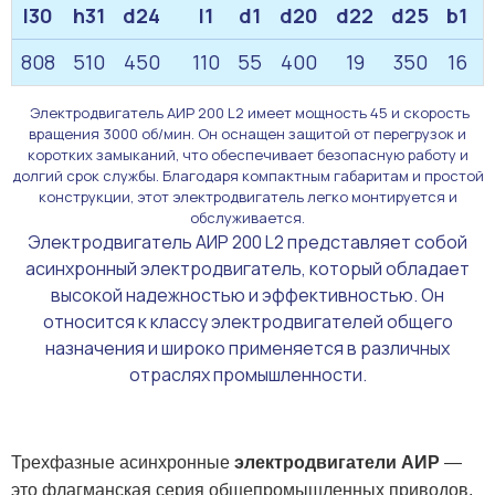
l30
h31
d24
l1
d1
d20
d22
d25
b1
808
510
450
110
55
400
19
350
16
Электродвигатель АИР 200 L2 имеет мощность 45 и скорость
вращения 3000 об/мин. Он оснащен защитой от перегрузок и
коротких замыканий, что обеспечивает безопасную работу и
долгий срок службы. Благодаря компактным габаритам и простой
конструкции, этот электродвигатель легко монтируется и
обслуживается.
Электродвигатель АИР 200 L2 представляет собой
асинхронный электродвигатель, который обладает
высокой надежностью и эффективностью. Он
относится к классу электродвигателей общего
назначения и широко применяется в различных
отраслях промышленности.
Трехфазные асинхронные
электродвигатели АИР
—
это флагманская серия общепромышленных приводов,