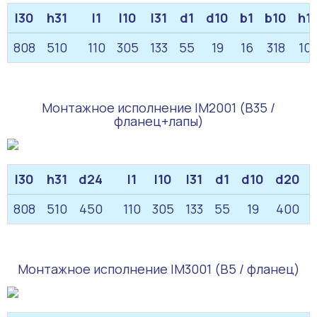
l30
h31
l1
l10
l31
d1
d10
b1
b10
h1
808
510
110
305
133
55
19
16
318
10
Монтажное исполнение IM2001 (B35 /
фланец+лапы)
l30
h31
d24
l1
l10
l31
d1
d10
d20
808
510
450
110
305
133
55
19
400
Монтажное исполнение IM3001 (B5 / фланец)