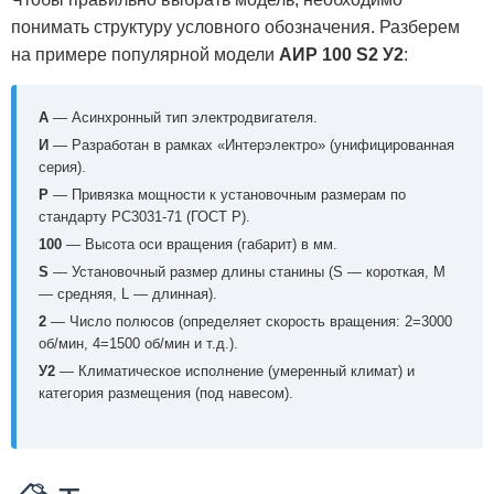
понимать структуру условного обозначения. Разберем
на примере популярной модели
АИР 100 S2 У2
:
А
— Асинхронный тип электродвигателя.
И
— Разработан в рамках «Интерэлектро» (унифицированная
серия).
Р
— Привязка мощности к установочным размерам по
стандарту РС3031-71 (ГОСТ Р).
100
— Высота оси вращения (габарит) в мм.
S
— Установочный размер длины станины (S — короткая, M
— средняя, L — длинная).
2
— Число полюсов (определяет скорость вращения: 2=3000
об/мин, 4=1500 об/мин и т.д.).
У2
— Климатическое исполнение (умеренный климат) и
категория размещения (под навесом).