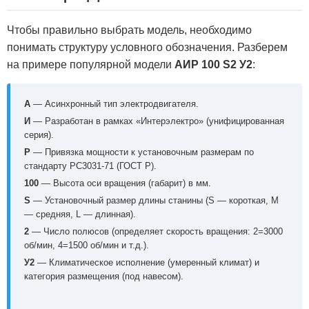
Чтобы правильно выбрать модель, необходимо
понимать структуру условного обозначения. Разберем
на примере популярной модели
АИР 100 S2 У2
:
А
— Асинхронный тип электродвигателя.
И
— Разработан в рамках «Интерэлектро» (унифицированная
серия).
Р
— Привязка мощности к установочным размерам по
стандарту РС3031-71 (ГОСТ Р).
100
— Высота оси вращения (габарит) в мм.
S
— Установочный размер длины станины (S — короткая, M
— средняя, L — длинная).
2
— Число полюсов (определяет скорость вращения: 2=3000
об/мин, 4=1500 об/мин и т.д.).
У2
— Климатическое исполнение (умеренный климат) и
категория размещения (под навесом).