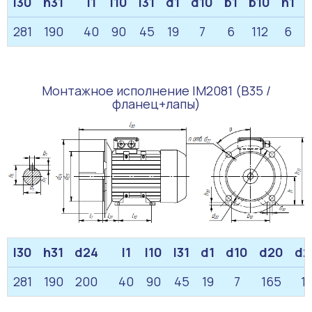
l30
h31
l1
l10
l31
d1
d10
b1
b10
h1
281
190
40
90
45
19
7
6
112
6
Монтажное исполнение IM2081 (B35 /
фланец+лапы)
l30
h31
d24
l1
l10
l31
d1
d10
d20
d2
281
190
200
40
90
45
19
7
165
1