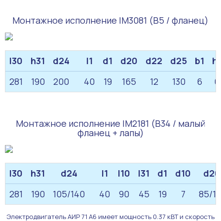
Монтажное исполнение IM3081 (B5 / фланец)
l30
h31
d24
l1
d1
d20
d22
d25
b1
h
281
190
200
40
19
165
12
130
6
6
Монтажное исполнение IM2181 (B34 / малый
фланец + лапы)
l30
h31
d24
l1
l10
l31
d1
d10
d20
281
190
105/140
40
90
45
19
7
85/11
Электродвигатель АИР 71 А6 имеет мощность 0.37 кВТ и скорость