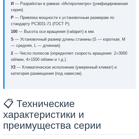
И
— Разработан в рамках «Интерэлектро» (унифицированная
серия).
Р
— Привязка мощности к установочным размерам по
стандарту РС3031-71 (ГОСТ Р).
100
— Высота оси вращения (габарит) в мм.
S
— Установочный размер длины станины (S — короткая, M
— средняя, L — длинная).
2
— Число полюсов (определяет скорость вращения: 2=3000
об/мин, 4=1500 об/мин и т.д.).
У2
— Климатическое исполнение (умеренный климат) и
категория размещения (под навесом).
📋 Технические
характеристики и
преимущества серии