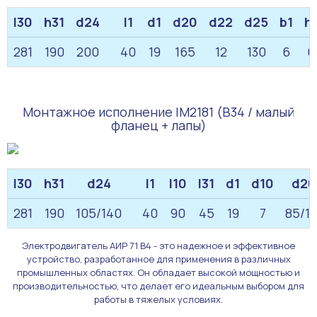
l30
h31
d24
l1
d1
d20
d22
d25
b1
h
281
190
200
40
19
165
12
130
6
6
Монтажное исполнение IM2181 (B34 / малый
фланец + лапы)
l30
h31
d24
l1
l10
l31
d1
d10
d20
281
190
105/140
40
90
45
19
7
85/11
Электродвигатель АИР 71 В4 - это надежное и эффективное
устройство, разработанное для применения в различных
промышленных областях. Он обладает высокой мощностью и
производительностью, что делает его идеальным выбором для
работы в тяжелых условиях.