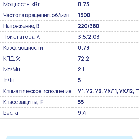
Мощность, кВт
0.75
Частота вращения, об/мин
1500
Напряжение, В
220/380
Ток статора, А
3.5/2.03
Коэф.мощности
0.78
КПД, %
72.2
Мп/Мн
2.1
Iп/Iн
5
Климатическое исполнение
У1, У2, У3, УХЛ1, УХЛ2, Т
Класс защиты, IP
55
Вес, кг
9.4