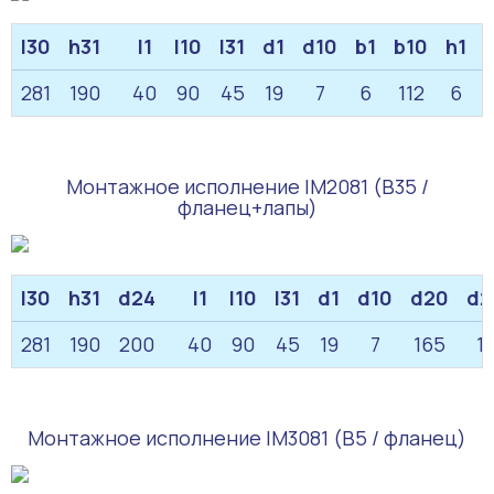
l30
h31
l1
l10
l31
d1
d10
b1
b10
h1
281
190
40
90
45
19
7
6
112
6
Монтажное исполнение IM2081 (B35 /
фланец+лапы)
l30
h31
d24
l1
l10
l31
d1
d10
d20
d2
281
190
200
40
90
45
19
7
165
1
Монтажное исполнение IM3081 (B5 / фланец)