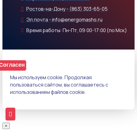
Ростов-на-Дону - (863) 303-65-05
Эл.почта - info@energomashs.ru
Время работы: Пн-Пт, 09:00-17:00 (по Мск)
Согласен
Мы используем cookie. Продолжая
пользоваться сайтом, вы соглашаетесь с
использованием файлов cookie.
×