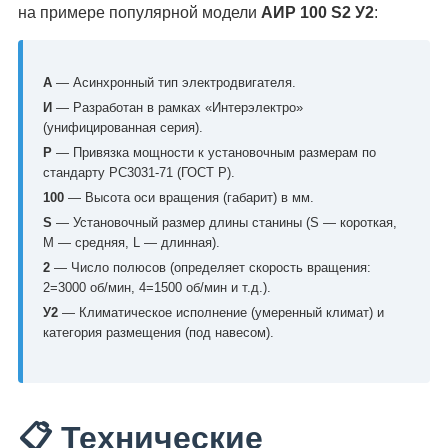
на примере популярной модели
АИР 100 S2 У2
:
А
— Асинхронный тип электродвигателя.
И
— Разработан в рамках «Интерэлектро»
(унифицированная серия).
Р
— Привязка мощности к установочным размерам по
стандарту РС3031-71 (ГОСТ Р).
100
— Высота оси вращения (габарит) в мм.
S
— Установочный размер длины станины (S — короткая,
M — средняя, L — длинная).
2
— Число полюсов (определяет скорость вращения:
2=3000 об/мин, 4=1500 об/мин и т.д.).
У2
— Климатическое исполнение (умеренный климат) и
категория размещения (под навесом).
📋 Технические