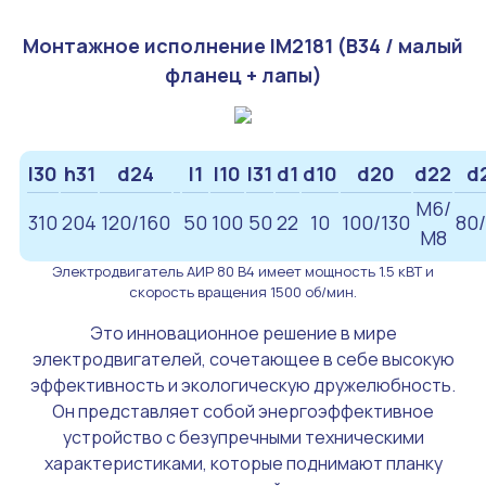
Монтажное исполнение IM2181 (B34 / малый
фланец + лапы)
l30
h31
d24
l1
l10
l31
d1
d10
d20
d22
d
M6/
310
204
120/160
50
100
50
22
10
100/130
80/
М8
Электродвигатель АИР 80 В4 имеет мощность 1.5 кВТ и
скорость вращения 1500 об/мин.
Это инновационное решение в мире
электродвигателей, сочетающее в себе высокую
эффективность и экологическую дружелюбность.
Он представляет собой энергоэффективное
устройство с безупречными техническими
характеристиками, которые поднимают планку