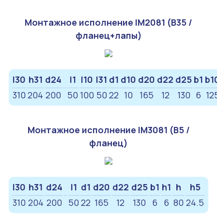
Монтажное исполнение IM2081 (B35 /
фланец+лапы)
l30
h31
d24
l1
l10
l31
d1
d10
d20
d22
d25
b1
b1
310
204
200
50
100
50
22
10
165
12
130
6
12
Монтажное исполнение IM3081 (B5 /
фланец)
l30
h31
d24
l1
d1
d20
d22
d25
b1
h1
h
h5
310
204
200
50
22
165
12
130
6
6
80
24.5