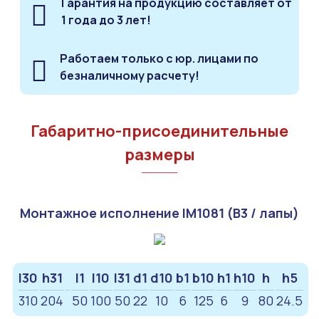
Гарантия на продукцию составляет от
1 года до 3 лет!
Работаем только с юр. лицами по
безналичному расчету!
Габаритно-присоединительные
размеры
Монтажное исполнение IM1081 (B3 / лапы)
l30
h31
l1
l10
l31
d1
d10
b1
b10
h1
h10
h
h5
310
204
50
100
50
22
10
6
125
6
9
80
24.5