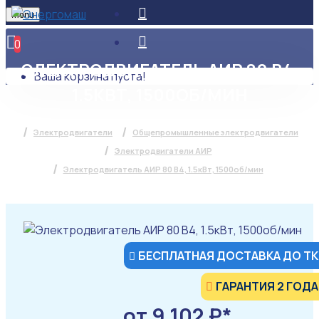
Menu
0
ЭЛЕКТРОДВИГАТЕЛЬ АИР 80 В4,
Ваша корзина пуста!
1.5КВТ, 1500ОБ/МИН
Электродвигатели
Общепромышленные электродвигатели
Электродвигатели АИР
Электродвигатель АИР 80 В4, 1.5кВт, 1500об/мин
БЕСПЛАТНАЯ ДОСТАВКА ДО ТК
ГАРАНТИЯ 2 ГОДА
от 9 102 ₽*