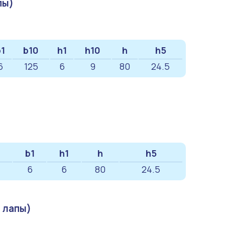
пы)
1
b10
h1
h10
h
h5
6
125
6
9
80
24.5
b1
h1
h
h5
6
6
80
24.5
 лапы)