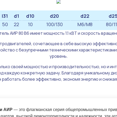
l31
d1
d10
d20
d22
d2
50
22
10
100/130
M6/М8
80/1
ель АИР 80 В6 имеет мощность 1.1 кВТ и скорость вращени
ктродвигателей, сочетающее в себе высокую эффективно
йство с безупречными техническими характеристиками,
уровень.
олько своей мощностью и производительностью, но и ин
д каждую конкретную задачу. Благодаря уникальному ди
 работать более эффективно, экономя энергию и снижая
ли АИР
— это флагманская серия общепромышленных приво
дартов, высокой ремонтопригодности и надежности, эти аг