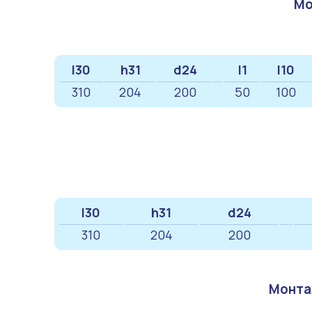
Мо
l30
h31
d24
l1
l10
310
204
200
50
100
l30
h31
d24
310
204
200
Монта