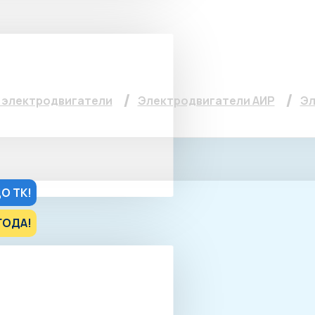
тель АИР 80 В6, 1.1кВ
электродвигатели
Электродвигатели АИР
Эл
О ТК!
ГОДА!