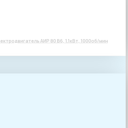
т, 1000об/мин
ектродвигатель АИР 80 В6, 1.1кВт, 1000об/мин