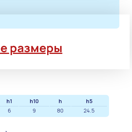
е размеры
h1
h10
h
h5
6
9
80
24.5