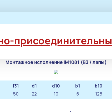
но-присоединительны
Монтажное исполнение IM1081 (B3 / лапы)
l31
d1
d10
b1
b10
50
22
10
6
125