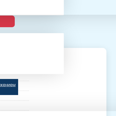
ьжением