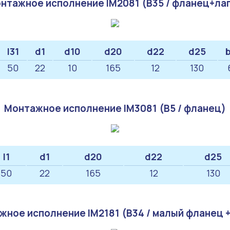
нтажное исполнение IM2081 (B35 / фланец+ла
l31
d1
d10
d20
d22
d25
b
50
22
10
165
12
130
Монтажное исполнение IM3081 (B5 / фланец)
l1
d1
d20
d22
d25
50
22
165
12
130
жное исполнение IM2181 (B34 / малый фланец +