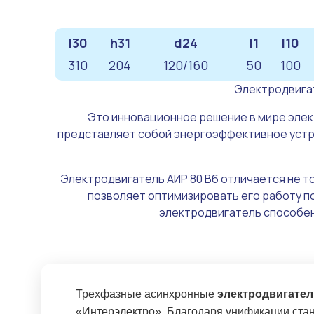
l30
h31
d24
l1
l10
310
204
120/160
50
100
Электродвигат
Это инновационное решение в мире эле
представляет собой энергоэффективное устро
Электродвигатель АИР 80 В6 отличается не т
позволяет оптимизировать его работу по
электродвигатель способен
Трехфазные асинхронные
электродвигате
«Интерэлектро». Благодаря унификации стан