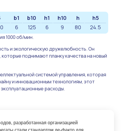
5
b1
b10
h1
h10
h
h5
10
6
125
6
9
80
24.5
я 1000 об/мин.
сть и экологическую дружелюбность. Он
 которые поднимают планку качества на новый
теллектуальной системой управления, которая
зайну и инновационным технологиям, этот
 эксплуатационные расходы.
дов, разработанная организацией
регаты стали стандартом де-факто для