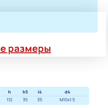
е размеры
h
h5
l4
d4
112
35
35
M10x1.5