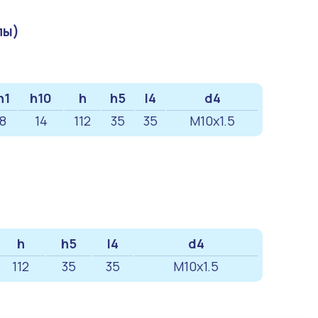
пы)
h1
h10
h
h5
l4
d4
8
14
112
35
35
M10x1.5
h
h5
l4
d4
112
35
35
M10x1.5