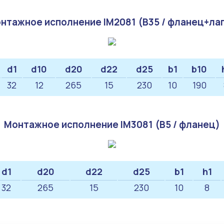
нтажное исполнение IM2081 (B35 / фланец+ла
d1
d10
d20
d22
d25
b1
b10
32
12
265
15
230
10
190
Монтажное исполнение IM3081 (B5 / фланец)
d1
d20
d22
d25
b1
h1
32
265
15
230
10
8