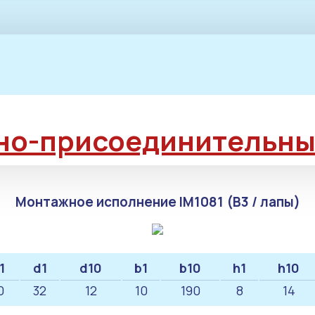
но-присоединительны
Монтажное исполнение IM1081 (B3 / лапы)
1
d1
d10
b1
b10
h1
h10
0
32
12
10
190
8
14