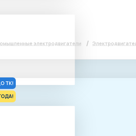
ель 5АИ 112 МА8, 2.2к
омышленные электродвигатели
Электродвигатель
О ТК!
ГОДА!