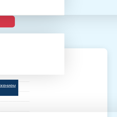
ьжением