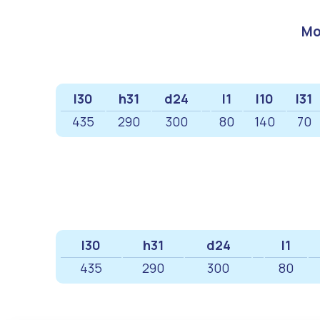
Мо
l30
h31
d24
l1
l10
l31
435
290
300
80
140
70
l30
h31
d24
l1
435
290
300
80