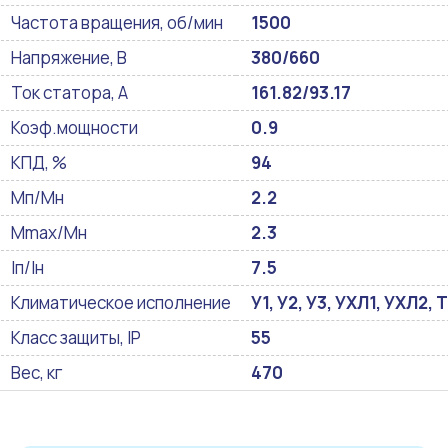
Частота вращения, об/мин
1500
Напряжение, В
380/660
Ток статора, А
161.82/93.17
Коэф.мощности
0.9
КПД, %
94
Мп/Мн
2.2
Mmax/Mн
2.3
Iп/Iн
7.5
Климатическое исполнение
У1, У2, У3, УХЛ1, УХЛ2, Т
Класс защиты, IP
55
Вес, кг
470