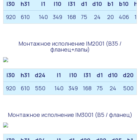
l30
h31
l1
l10
l31
d1
d10
b1
b10
h1
920
610
140
349
168
75
24
20
406
12
Монтажное исполнение IM2001 (B35 /
фланец+лапы)
l30
h31
d24
l1
l10
l31
d1
d10
d20
920
610
550
140
349
168
75
24
500
Монтажное исполнение IM3001 (B5 / фланец)