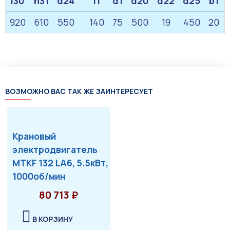
l30
h31
d24
l1
d1
d20
d22
d25
b1
920
610
550
140
75
500
19
450
20
ВОЗМОЖНО ВАС ТАК ЖЕ ЗАИНТЕРЕСУЕТ
Крановый
электродвигатель
MTKF 132 LA6, 5.5кВт,
1000об/мин
80 713 ₽
В КОРЗИНУ