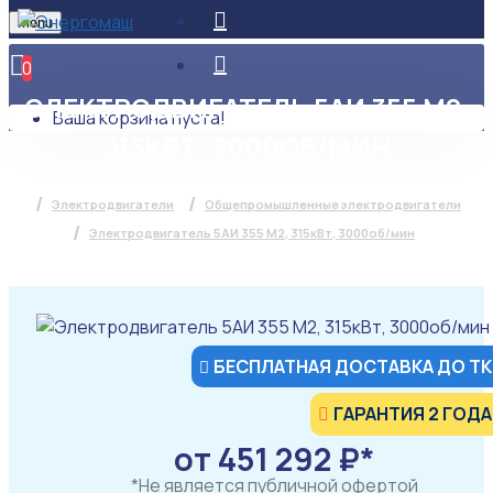
Menu
0
ЭЛЕКТРОДВИГАТЕЛЬ 5АИ 355 М2,
Ваша корзина пуста!
315КВТ, 3000ОБ/МИН
Электродвигатели
Общепромышленные электродвигатели
Электродвигатель 5АИ 355 М2, 315кВт, 3000об/мин
БЕСПЛАТНАЯ ДОСТАВКА ДО ТК
ГАРАНТИЯ 2 ГОДА
от 451 292 ₽*
*Не является публичной офертой