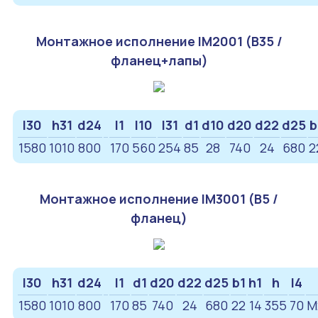
Монтажное исполнение IM2001 (B35 /
фланец+лапы)
l30
h31
d24
l1
l10
l31
d1
d10
d20
d22
d25
b
1580
1010
800
170
560
254
85
28
740
24
680
2
Монтажное исполнение IM3001 (B5 /
фланец)
l30
h31
d24
l1
d1
d20
d22
d25
b1
h1
h
l4
1580
1010
800
170
85
740
24
680
22
14
355
70
M