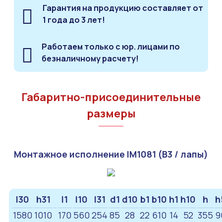
Гарантия на продукцию составляет от
1 года до 3 лет!
Работаем только с юр. лицами по
безналичному расчету!
Габаритно-присоединительные
размеры
Монтажное исполнение IM1081 (B3 / лапы)
l30
h31
l1
l10
l31
d1
d10
b1
b10
h1
h10
h
h
1580
1010
170
560
254
85
28
22
610
14
52
355
9