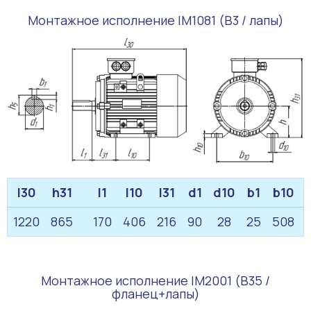
Монтажное исполнение IM1081 (B3 / лапы)
l30
h31
l1
l10
l31
d1
d10
b1
b10
1220
865
170
406
216
90
28
25
508
Монтажное исполнение IM2001 (B35 /
фланец+лапы)