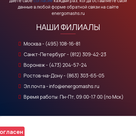
даете свое
согласие
каждый раз, когда оставляете свои
данные в любой форме обратной связи на сайте
energomashs.ru
НАШИ ФИЛИАЛЫ
Москва - (495) 108-16-81
Санкт-Петербург - (812) 309-42-23
Воронеж - (473) 204-57-24
Ростов-на-Дону - (863) 303-65-05
Эл.почта - info@energomashs.ru
Время работы: Пн-Пт, 09:00-17:00 (по Мск)
огласен