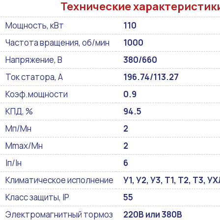
Технические характеристик
Мощность, кВт
110
Частота вращения, об/мин
1000
Напряжение, В
380/660
Ток статора, А
196.74/113.27
Коэф.мощности
0.9
КПД, %
94.5
Мп/Мн
2
Mmax/Mн
2
Iп/Iн
6
Климатическое исполнение
У1, У2, У3, Т1, Т2, Т3, 
Класс защиты, IP
55
Электромагнитный тормоз
220В или 380В