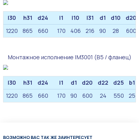
l30
h31
d24
l1
l10
l31
d1
d10
d20
1220
865
660
170
406
216
90
28
600
Монтажное исполнение IM3001 (B5 / фланец)
l30
h31
d24
l1
d1
d20
d22
d25
b1
1220
865
660
170
90
600
24
550
25
ВОЗМОЖНО ВАС ТАК ЖЕ ЗАИНТЕРЕСУЕТ