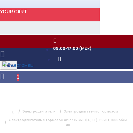
YOUR CART
09:00-17:00 (Мск)
Menu
0
ЭЛЕКТРОДВИГАТЕЛЬ С ТОРМОЗОМ
АИР 315 S6 Е (ED, ET), 110КВТ,
1000ОБ/МИН
Электродвигатели
Электродвигатели с тормозом
Электродвигатель с тормозом АИР 315 S6 Е (ED, ET), 110кВт, 1000об/м
ин