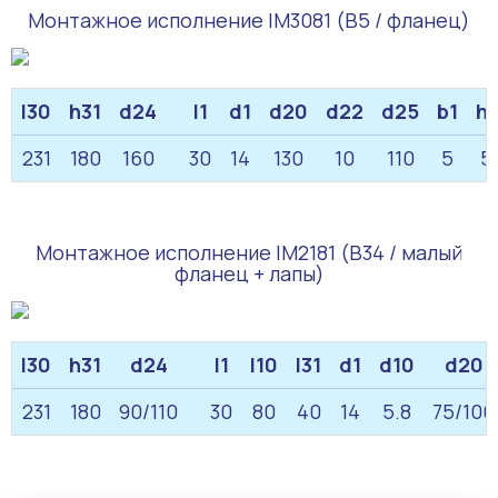
Монтажное исполнение IM3081 (B5 / фланец)
l30
h31
d24
l1
d1
d20
d22
d25
b1
h1
231
180
160
30
14
130
10
110
5
5
Монтажное исполнение IM2181 (B34 / малый
фланец + лапы)
l30
h31
d24
l1
l10
l31
d1
d10
d20
231
180
90/110
30
80
40
14
5.8
75/100