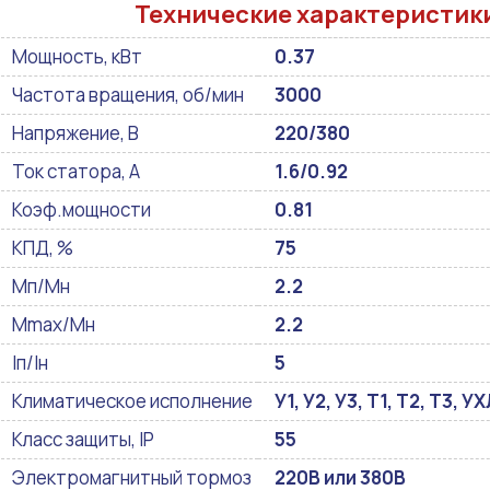
Технические характеристик
Мощность, кВт
0.37
Частота вращения, об/мин
3000
Напряжение, В
220/380
Ток статора, А
1.6/0.92
Коэф.мощности
0.81
КПД, %
75
Мп/Мн
2.2
Mmax/Mн
2.2
Iп/Iн
5
Климатическое исполнение
У1, У2, У3, Т1, Т2, Т3, 
Класс защиты, IP
55
Электромагнитный тормоз
220В или 380В