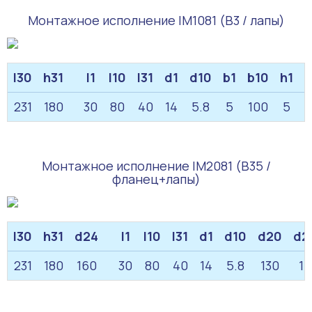
Монтажное исполнение IM1081 (B3 / лапы)
l30
h31
l1
l10
l31
d1
d10
b1
b10
h1
h
231
180
30
80
40
14
5.8
5
100
5
Монтажное исполнение IM2081 (B35 /
фланец+лапы)
l30
h31
d24
l1
l10
l31
d1
d10
d20
d2
231
180
160
30
80
40
14
5.8
130
10