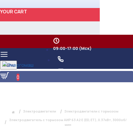
YOUR CART
09:00-17:00 (Мск)
Menu
0
ЭЛЕКТРОДВИГАТЕЛЬ С ТОРМОЗОМ
АИР 63 А2 Е (ED, ET), 0.37КВТ,
3000ОБ/МИН
Электродвигатели
Электродвигатели с тормозом
Электродвигатель с тормозом АИР 63 А2 Е (ED, ET), 0.37кВт, 3000об/
мин