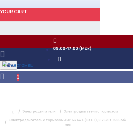
YOUR CART
09:00-17:00 (Мск)
Menu
0
ЭЛЕКТРОДВИГАТЕЛЬ С ТОРМОЗОМ
АИР 63 А4 Е (ED, ET), 0.25КВТ,
1500ОБ/МИН
Электродвигатели
Электродвигатели с тормозом
Электродвигатель с тормозом АИР 63 А4 Е (ED, ET), 0.25кВт, 1500об/
мин