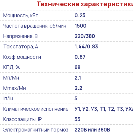
Технические характеристик
Мощность, кВт
0.25
Частота вращения, об/мин
1500
Напряжение, В
220/380
Ток статора, А
1.44/0.83
Коэф.мощности
0.67
КПД, %
68
Мп/Мн
2.1
Mmax/Mн
2.2
Iп/Iн
5
Климатическое исполнение
У1, У2, У3, Т1, Т2, Т3, 
Класс защиты, IP
55
Электромагнитный тормоз
220В или 380В