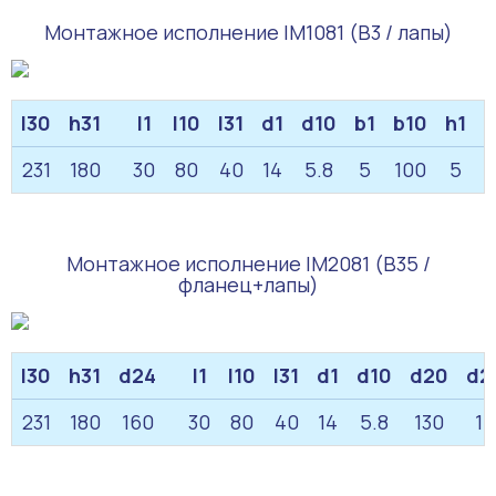
Монтажное исполнение IM1081 (B3 / лапы)
l30
h31
l1
l10
l31
d1
d10
b1
b10
h1
h
231
180
30
80
40
14
5.8
5
100
5
Монтажное исполнение IM2081 (B35 /
фланец+лапы)
l30
h31
d24
l1
l10
l31
d1
d10
d20
d2
231
180
160
30
80
40
14
5.8
130
10