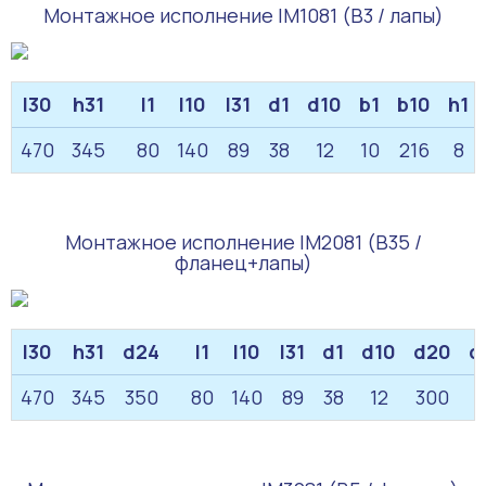
Монтажное исполнение IM1081 (B3 / лапы)
l30
h31
l1
l10
l31
d1
d10
b1
b10
h1
470
345
80
140
89
38
12
10
216
8
Монтажное исполнение IM2081 (B35 /
фланец+лапы)
l30
h31
d24
l1
l10
l31
d1
d10
d20
d
470
345
350
80
140
89
38
12
300