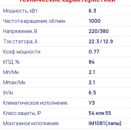
Мощность, кВт
6.3
Частота вращения, об/мин
1000
Напряжение, В
220/380
Ток статора, А
22.3 / 12.9
Коэф.мощности
0.77
КПД, %
84
Мп/Мн
2.1
Мmax/Mн
2.1
Iп/Iн
6.5
Климатическое исполнение
У3
Класс защиты, IP
54 или 55
Монтажное исполнение
IM1081(лапы)