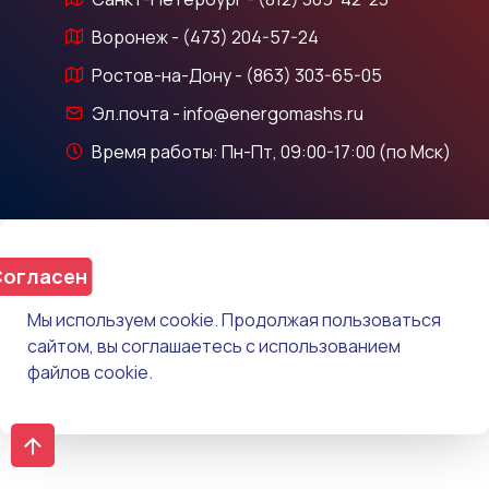
Воронеж - (473) 204-57-24
Ростов-на-Дону - (863) 303-65-05
Эл.почта - info@energomashs.ru
Время работы: Пн-Пт, 09:00-17:00 (по Мск)
огласен
Мы используем cookie. Продолжая пользоваться
сайтом, вы соглашаетесь с использованием
файлов cookie.