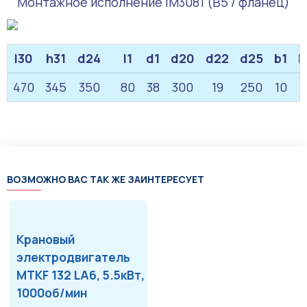
Монтажное исполнение IM3081 (B5 / фланец)
l30
h31
d24
l1
d1
d20
d22
d25
b1
h
470
345
350
80
38
300
19
250
10
ВОЗМОЖНО ВАС ТАК ЖЕ ЗАИНТЕРЕСУЕТ
Крановый
электродвигатель
MTKF 132 LA6, 5.5кВт,
1000об/мин