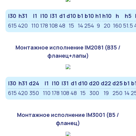
l30
h31
l1
l10
l31
d1
d10
b1
b10
h1
h10
h
h5
615
420
110
178
108
48
15
14
254
9
20
160
51.5
Монтажное исполнение IM2081 (B35 /
фланец+лапы)
l30
h31
d24
l1
l10
l31
d1
d10
d20
d22
d25
b1
b
615
420
350
110
178
108
48
15
300
19
250
14
2
Монтажное исполнение IM3001 (B5 /
фланец)