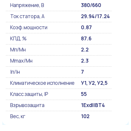
Напряжение, В
380/660
Ток статора, А
29.94/17.24
Коэф.мощности
0.87
КПД, %
87.6
Мп/Мн
2.2
Mmax/Mн
2.3
Iп/Iн
7
Климатическое исполнение
У1, У2, У2,5
Класс защиты, IP
55
Взрывозащита
1ExdIIBT4
Вес, кг
102