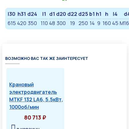
l30
h31
d24
l1
d1
d20
d22
d25
b1
h1
h
l4
d
615
420
350
110
48
300
19
250
14
9
160
45
M16
ВОЗМОЖНО ВАС ТАК ЖЕ ЗАИНТЕРЕСУЕТ
Крановый
электродвигатель
MTKF 132 LA6, 5.5кВт,
1000об/мин
80 713 ₽