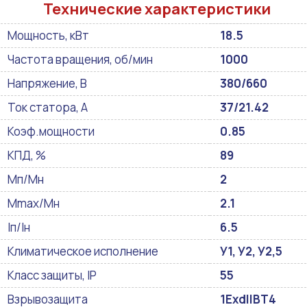
Технические характеристики
Мощность, кВт
18.5
Частота вращения, об/мин
1000
Напряжение, В
380/660
Ток статора, А
37/21.42
Коэф.мощности
0.85
КПД, %
89
Мп/Мн
2
Mmax/Mн
2.1
Iп/Iн
6.5
Климатическое исполнение
У1, У2, У2,5
Класс защиты, IP
55
Взрывозащита
1ExdIIBT4