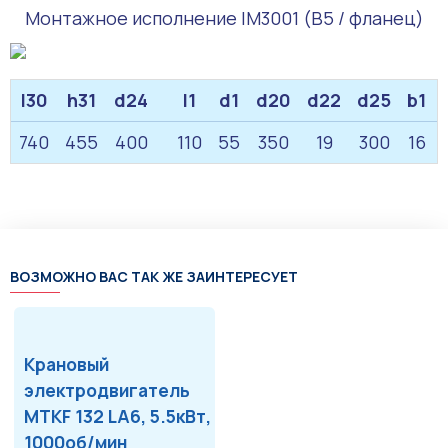
Монтажное исполнение IM3001 (B5 / фланец)
l30
h31
d24
l1
d1
d20
d22
d25
b1
740
455
400
110
55
350
19
300
16
ВОЗМОЖНО ВАС ТАК ЖЕ ЗАИНТЕРЕСУЕТ
Крановый
электродвигатель
MTKF 132 LA6, 5.5кВт,
1000об/мин