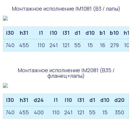
Монтажное исполнение IM1081 (B3 / лапы)
l30
h31
l1
l10
l31
d1
d10
b1
b10
h1
740
455
110
241
121
55
15
16
279
10
Монтажное исполнение IM2081 (B35 /
фланец+лапы)
l30
h31
d24
l1
l10
l31
d1
d10
d20
740
455
400
110
241
121
55
15
350